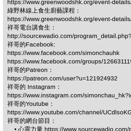
https://www.greenwoodshk.org/event-details
綠野林線上食生廚藝課程：
https://www.greenwoodshk.org/event-details
祥哥電台講食生：
http://sourcewadio.com/program_detail.ph
祥哥的Facebook:
https://www.facebook.com/simonchauhk
https://www.facebook.com/groups/1266311
祥哥的Patreon：
https://patreon.com/user?u=121924932
祥哥的 Instagram：
https://www.instagram.com/simonchau_hk
祥哥的Youtube：
https://www.youtube.com/channel/UCdls
祥哥的網台節目：
• 心靈力量 https://www.sourcewadio.com/p