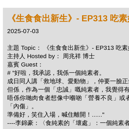
《生食食出新生》- EP313 吃
2025-07-03
主題 Topic： 《生食食出新生》- EP313 吃
主持人 Hosted by： 周兆祥 博士
嘉賓 Guest：
# "好啦，我承認，我係一個純素者。
成日同人講「救地球、愛動物」，仲要一臉
但係，作為一個「忠誠」嘅純素者，我覺得
唔係你哋肉食者想像中嗰啲「營養不良」或
「內傷」。
準備好，笑住入場，喊住離開！......"
----李錦豪：〈食純素的「壞處」：一個純素