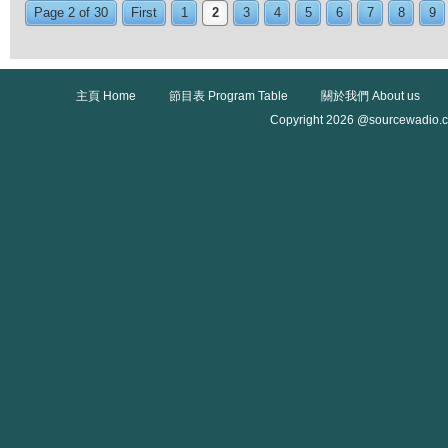
Page 2 of 30
First
1
2
3
4
5
6
7
8
9
主頁 Home
節目表 Program Table
關於我們 About us
Copyright 2026 @sourcewadio.