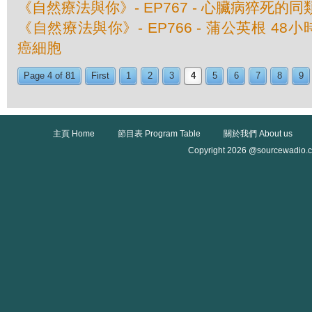
《自然療法與你》- EP767 - 心臟病猝死的
《自然療法與你》- EP766 - 蒲公英根 48
癌細胞
Page 4 of 81
First
1
2
3
4
5
6
7
8
9
主頁 Home
節目表 Program Table
關於我們 About us
Copyright 2026 @sourcewadio.