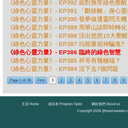
《綠色心靈力量》- EP392 面對無常綠色覺醒
《綠色心靈力量》- EP391 「斷捨離」身心
《綠色心靈力量》- EP390 發夢做通靈問天機
《綠色心靈力量》- EP389 周華山談即時轉化
《綠色心靈力量》- EP388 活出悠然10大覺醒
《綠色心靈力量》- EP387 玩能量扼神騙鬼?
《綠色心靈力量》- EP386 臨終的綠色智慧
《綠色心靈力量》- EP385 祥哥有幾極端？
《綠色心靈力量》- EP384 活下去7個問題
Page 1 of 39
First
1
2
3
4
5
6
7
8
9
主頁 Home
節目表 Program Table
關於我們 About us
Copyright 2026 @sourcewadio.