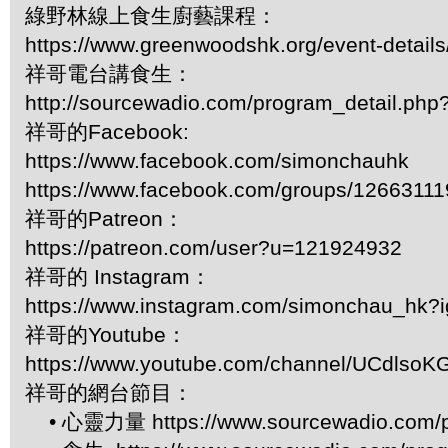
綠野林線上食生廚藝課程：
https://www.greenwoodshk.org/event-details
祥哥電台講食生：
http://sourcewadio.com/program_detail.ph
祥哥的Facebook:
https://www.facebook.com/simonchauhk
https://www.facebook.com/groups/1266311
祥哥的Patreon：
https://patreon.com/user?u=121924932
祥哥的 Instagram：
https://www.instagram.com/simonchau_hk
祥哥的Youtube：
https://www.youtube.com/channel/UCdls
祥哥的網台節目：
• 心靈力量 https://www.sourcewadio.com/p