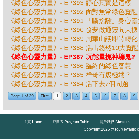
《綠色心靈力量》- EP393 靜心其實是這樣
《綠色心靈力量》- EP392 面對無常綠色覺醒
《綠色心靈力量》- EP391 「斷捨離」身心
《綠色心靈力量》- EP390 發夢做通靈問天機
《綠色心靈力量》- EP389 周華山談即時轉化
《綠色心靈力量》- EP388 活出悠然10大覺醒
《綠色心靈力量》- EP387 玩能量扼神騙鬼?
《綠色心靈力量》- EP386 臨終的綠色智慧
《綠色心靈力量》- EP385 祥哥有幾極端？
《綠色心靈力量》- EP384 活下去7個問題
Page 1 of 39
First
1
2
3
4
5
6
7
8
9
主頁 Home
節目表 Program Table
關於我們 About us
Copyright 2026 @sourcewadio.