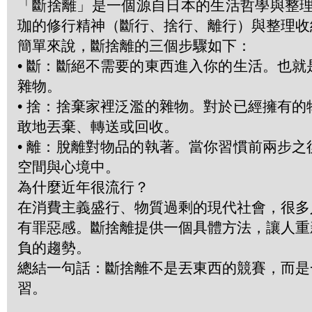
「斷捨離」是一個源自日本的生活哲學與整理
珈的修行精神（斷行、捨行、離行）與整理收
簡單來說，斷捨離的三個步驟如下：
• 斷：斷絕不需要的東西進入你的生活。也
雜物。
• 捨：捨棄家裡泛濫的雜物。對於已經擁有
敢地丟棄、轉送或回收。
• 離：脫離對物品的執著。當你習慣前兩步
空間與心境中。
為什麼近年很流行？
在消費主義盛行、物質過剩的現代社會，很多
有罪惡感。斷捨離提供一個具體方法，讓人重
負的趨勢。
總結一句話：斷捨離不是丟東西的競賽，而是
習。