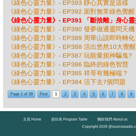
《綠色心靈力量》- EP393 靜心其實是這樣
《綠色心靈力量》- EP392 面對無常綠色覺醒
《綠色心靈力量》- EP391 「斷捨離」身心
《綠色心靈力量》- EP390 發夢做通靈問天機
《綠色心靈力量》- EP389 周華山談即時轉化
《綠色心靈力量》- EP388 活出悠然10大覺醒
《綠色心靈力量》- EP387 玩能量扼神騙鬼?
《綠色心靈力量》- EP386 臨終的綠色智慧
《綠色心靈力量》- EP385 祥哥有幾極端？
《綠色心靈力量》- EP384 活下去7個問題
Page 1 of 39
First
1
2
3
4
5
6
7
8
9
主頁 Home
節目表 Program Table
關於我們 About us
Copyright 2026 @sourcewadio.