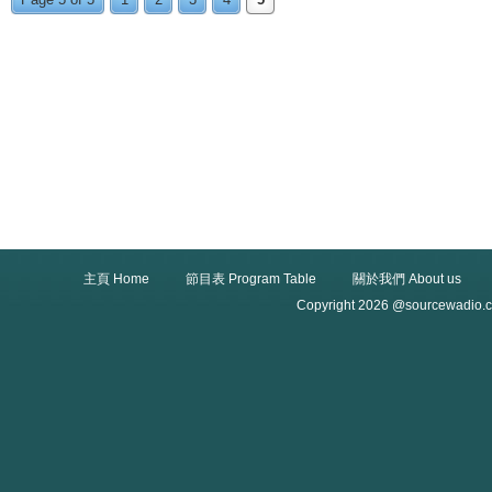
主頁 Home
節目表 Program Table
關於我們 About us
Copyright 2026 @sourcewadio.