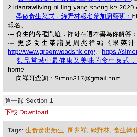
21tianrawliving-ni-ling-yang-sheng-ke-2020
---
學做食生菜式，綠野林報名參加廚藝班：
h
報名。
--- 食生的各種問題，祥哥在這本書為你解答：《
--- 更多食生菜譜見周兆祥編《果
http://www.greenwoodshk.org/
、
https://sim
---
想品嘗城中最健康又美味的食生菜式
home
--- 向祥哥查詢：Simon317@gmail.com
第一節 Section 1
下載 Download
Tags:
生食食出新生
,
周兆祥
,
綠野林
,
食生轉