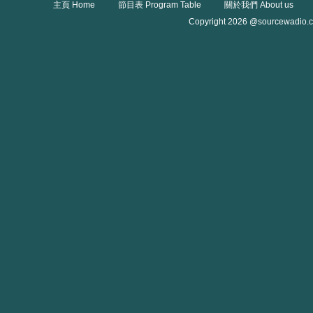
主頁 Home
節目表 Program Table
關於我們 About us
Copyright 2026 @sourcewadio.