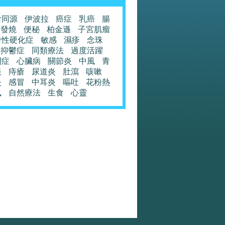
食同源
伊波拉
癌症
乳癌
腸
發燒
便秘
柏金遜
子宮肌瘤
發性硬化症
敏感
濕疹
念珠
抑鬱症
同類療法
過度活躍
閉症
心臟病
關節炎
中風
青
眼
痔瘡
尿道炎
肚瀉
咳嗽
炎
感冒
中耳炎
嘔吐
花粉熱
風
自然療法
生食
心靈