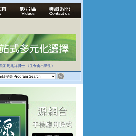
癌症
周兆祥博士
《生食食出新生》