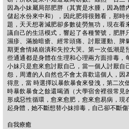
因為小妹屬局部肥胖（其實是水腫，因為體
儲起水份來中和），因此肥得很難看，那時
題，天天想著減肥卻多數徒勞無功，現在看
議自己的生活模式，響起了各種警號，肥胖
濕疹、滿臉暗瘡、經常頭痛、討厭運動、脾
期更會情緒崩潰和失控大哭。第一次低潮是
些通通都是身體在生理和心理兩方面排毒，
小妹只是愈來愈討厭自己，當一個人討厭自
怨，周遭的人自然也不會太喜歡這個人，因
得意，當 時選擇以暴飲暴食來發洩，第二次
時暴飲暴食之餘還喝酒（大學宿舍裡很常見
形成惡性循環，愈來愈肥，愈來愈易病，現
起身體，她不斷想替小妹排毒，自己卻不斷傷
自我療癒