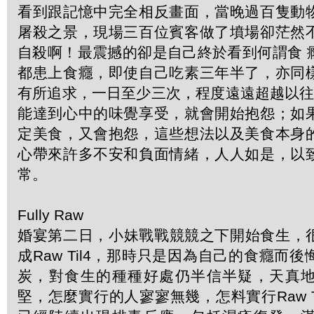
看到跟記憶中完全相反畫面，當晚過百隻動
屠殺之景，現場三百位賓客做了墳場卻茫然
自殺啊！最震撼的卻是自己終於看到何謂食 
都患上食癮，即使自己吃素三年半了，亦同
有所追求，一日至少三次，程度遠遠超越以往
能達到心中的味覺享受，就會開始抱怨；如
定美食，又會抱怨，這些想法以及美食本身
心帶來許多不安和負面情緒，人人如是，以
常。
Fully Raw
婚宴第二日，小妹戰戰競競之下開始食生，很
成Raw Til4，那時只是因為自己的食癮而
炭，對食生的種種好處仍半信半疑，天真
堅，怎麼實行的人寥寥無幾，怎料實行Raw T