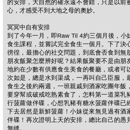
的安排，大自然的確永遠不會錯，只是以前
心，才感受不到大地之母的奧妙。
冥冥中自有安排
到了今年一月，即Raw Til 4約三個月後，
食生課程，並嘗試完全食生一個月。下了決
徬徨，最擔心的社交問題，到底會否食到無
朋友飯聚怎麼辨好呢？結果飯聚要不是由朋
地約在少數有供應食生美食的餐廳，或者可
次如是，總是水到渠成，一再叫自己臣服，
食生之後約兩週，一班親戚到酒家吃團年飯
要穿幫或破戒吃熟素食了，怎料第一道菜乳
行菠蘿做伴碟，心想乳豬有糖水菠蘿伴碟已
下去居然是新鮮菠蘿！小妹從來無見過有酒
伴碟！再次證明上天的安排，總比自己的愚
無縫。