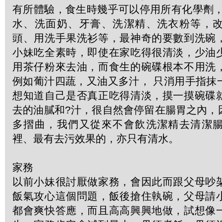
有所體驗，食生時幾乎可以停用所有化學劑，
水、洗面奶、牙膏、洗潔精、洗衣粉等，
頭、用洗手果洗衫等，最神奇的要數到洗碗
小妹吃全素時，即使在家吃得很清淡，少油
用茶仔粉來去油，而食生的碗碟根本不用洗
例如葡汁四蔬，又油又多汁， 只消用手指抹
想知道自己是否真正吃得清淡，摸一摸碗碟
去的油膩和?汁，很自然會停留在腸胃之內，
多摺曲，我們又從來不會飲洗潔精去清潔
裡、最有去污效果的，亦只有清水。
家務
以前小妹很討厭做家務，會因此而跟父母吵
飯氣攻心這個問題，飯後搶住執碗，父母請
都會爽快答應，而且高高興興地做，試想像