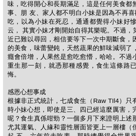
味，吃得開心和長期滿足，這是任何美食都
事、朋 友、家人都不明白小妹是因為不再喜
吃，以為小妹在死忍，通通都覺得小妹好
云， 其實小妹才剛開始自得其樂呢。不過，
近已難以尋回，相信要等下一次中期斷食，
的美食，味蕾變鈍，天然蔬果的鮮味減弱了
癮會倍增，人果然是愈吃愈懵，哈哈。不過
重生那一刻，就憑那種感覺，食生這條路
悔。
感恩心想事成
根據非正式統計，七成食生（Raw TIl4）
時小妹心想，即使是三、四已經這麼厲害，
呢？食生真係咁勁？一個多月下來證明上述
尤其運氣、人緣和靈性層面皆更上一層樓（
起 五、六年前未吃素，那時總覺得全世界