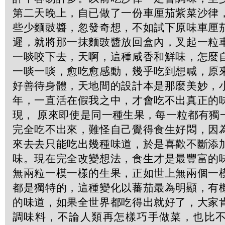
第二天晚上，自已做了一份車厘茄紫菜沙律
些少麵豉醬，忽發奇想，不如試下原味車厘
遲，就將那一抹麵豉醬放回盒內，叉起一粒
一啖咬下去，天啊，這種咸香和鮮味，怎麼
一啖一啖，愈吃愈感動，幾乎吃到想喊，原
好善待身體，天地間的設計本是那麼美妙，
年，一直活在假我之中，才會吃不出真正的
現， 原來即使是同一種生果，每一粒都有獨
完全吃不出來，難怪自己覺得食生好悶，因
來去去只能吃出幾種味道，於是喜歡不斷添
味。現在完全改變想法，食生才是最豐富的
無兩粒一模一樣的生果，正如世上無兩個一
都是獨特的，這種變化以蕃茄最為明顯，有
的味道，如果全世界都吃得出就好了，大家
調味料，不論人類再怎樣巧手做菜，也比