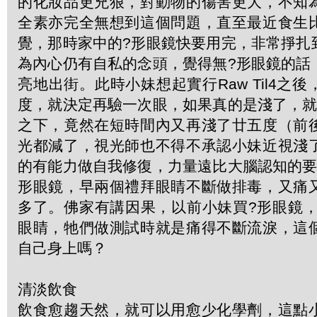
的化妝品更兇狠，對動物的傷害更大，不知
全素亦完全無想到這個問題，直至最近食生
覺，那時家中的?形眼鏡快要用完，非常掙扎
為內心仍有自私的念頭，覺得無?形眼鏡的話
亮地出街。此時小妹想起實行Raw Til4之
度，就決定再驗一次眼，如果真的是淺了，就
之下，竟然在短時間內又再淺了廿五度（前
光都減了，視光師也不得不承認小妹近視淺
的有能力做自我修復，力量遠比大腦認知的要
形眼鏡，早兩個禮拜眼睛不斷做排毒，又痛
多了。佛家有講因果，以前小妹買?形眼鏡，
眼睛，牠們做測試時就是痛得不斷流淚，這
自己身上嗎？
清淡飲食
飲食愈趨天然，就可以用愈少化學劑，這點