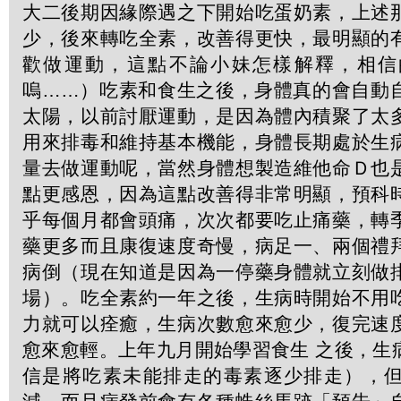
大二後期因緣際遇之下開始吃蛋奶素，上述
少，後來轉吃全素，改善得更快，最明顯的
歡做運動，這點不論小妹怎樣解釋，相信
嗚……）吃素和食生之後，身體真的會自動
太陽，以前討厭運動，是因為體內積聚了太
用來排毒和維持基本機能，身體長期處於生
量去做運動呢，當然身體想製造維他命Ｄ也
點更感恩，因為這點改善得非常明顯，預科
乎每個月都會頭痛，次次都要吃止痛藥，轉
藥更多而且康復速度奇慢，病足一、兩個禮
病倒（現在知道是因為一停藥身體就立刻做
場）。吃全素約一年之後，生病時開始不用
力就可以痊癒，生病次數愈來愈少，復完速
愈來愈輕。上年九月開始學習食生 之後，生
信是將吃素未能排走的毒素逐少排走），