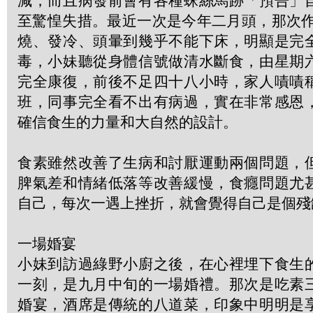
減，而且病發前會有各種蛛絲馬跡「預告」
至驚惶失措。最近一次是今年二月頭，那次作
燒、發冷、頭暈到幾乎不能下床，明顯是完
毒，小妹聽從身體信號做清水斷食，由星期
完全康復，前後不足四十八小時，家人嘖嘖
班，同事完全看不出有病過，實在非常感恩
確信食生的力量和大自然的設計。
食素雖然改善了生病和討厭運動兩個問題，
脾氣差和情緒低落等改善緩慢，食癮問題尤
自己，每次一遇上挫折，就會覺得自己是個殘
一場婚宴
小妹到訪過綠野小廚之後，在心裡埋下食生
一刻，是九月中旬的一場婚禮。那次是吃素
婚宴，酒席是傳統的八道菜，印象中明明是