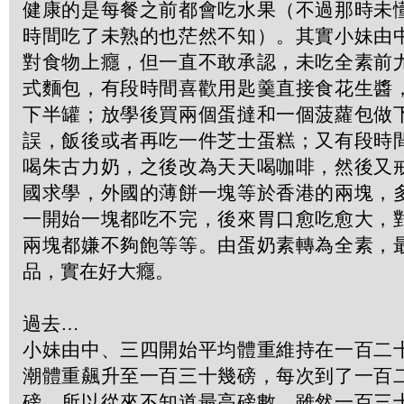
健康的是每餐之前都會吃水果（不過那時未
時間吃了未熟的也茫然不知）。其實小妹由
對食物上癮，但一直不敢承認，未吃全素前
式麵包，有段時間喜歡用匙羹直接食花生醬
下半罐；放學後買兩個蛋撻和一個菠蘿包做
誤，飯後或者再吃一件芝士蛋糕；又有段時
喝朱古力奶，之後改為天天喝咖啡，然後又
國求學，外國的薄餅一塊等於香港的兩塊，
一開始一塊都吃不完，後來胃口愈吃愈大，
兩塊都嫌不夠飽等等。由蛋奶素轉為全素，
品，實在好大癮。
過去…
小妹由中、三四開始平均體重維持在一百二
潮體重飆升至一百三十幾磅，每次到了一百
磅，所以從來不知道最高磅數。雖然一百三