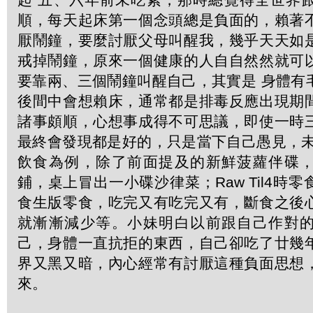
順，每天起床第一個念頭總是負面的，賴著
厭鬧鐘，要麼討厭父母叫醒我，幾乎天天如
戒掉鬧鐘，原來一個健康的人自自然然就可
要靠兩、三個鬧鐘叫醒自己，其實是 身體有
後間中會想賴床，通常都是排毒反應出現期
諸事頗順，心想事成得不可思議，即使一時
最終會發現都是好的，只是當下自己愚見，未
飲食為例，除了前面提及的新鮮菠蘿伴碟
鋪，桌上冒出一小碟沙律菜；Raw Til4時
食生版零食，吃完又有吃完又有，斷食之後
就漸漸減少等。小妹明白以前跟自己作對
己，身體一直抗拒的東西，自己卻吃了廿幾
界又黑又暗，內心經常有討厭這種負面思想
來。