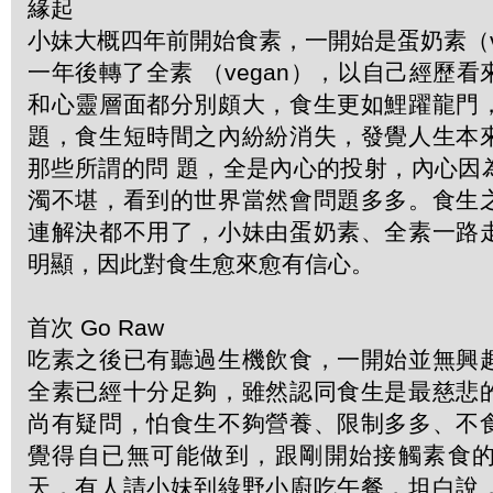
緣起
小妹大概四年前開始食素，一開始是蛋奶素（veg
一年後轉了全素 （vegan），以自己經歷
和心靈層面都分別頗大，食生更如鯉躍龍門
題，食生短時間之內紛紛消失，發覺人生本
那些所謂的問 題，全是內心的投射，內心因
濁不堪，看到的世界當然會問題多多。食生
連解決都不用了，小妹由蛋奶素、全素一路
明顯，因此對食生愈來愈有信心。
首次 Go Raw
吃素之後已有聽過生機飲食，一開始並無興
全素已經十分足夠，雖然認同食生是最慈悲
尚有疑問，怕食生不夠營養、限制多多、不
覺得自已無可能做到，跟剛開始接觸素食
天，有人請小妹到綠野小廚吃午餐，坦白說