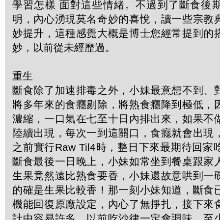
學習怎樣 面對這些情緒。不過到了斷食後
明，內心湧現莫名奇妙的喜悅，讀一些宗教
妙提升，這種感覺大概是博士您經常提到的
妙，以前從未經歷過。
重生
斷食除了加速排毒之外，小妹最意想不到、
將多年來的食癮剔除，將熟食癮降到極低，
濃縮，一口氣在七至十日內排出來，如果不
陸續出現，每次一到這關口，食癮就會出現
之前實行Raw Til4時，整日下來最期待回
斷食最後一日晚上，小妹如常坐到餐桌跟家
生果竟然遠比熟食要香，小妹還故意哄到一
的確是生果比較香！那一刻小妹知道，斷食
機能回復原廠設定，內心了無掙扎，接下來
計中容易許多。以前吃沙律一定會調味，至