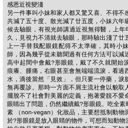
感恩近視變淺
另一件事叫小妹和家人都又驚又喜、不得不
共減了五十度、散光減了廿五度，小妹六年
候去驗眼，有視光師講過近視無得醫，上年年尾R
久，見視力不清就去驗眼，那時驗出淺了廿
上一手替我配眼鏡配得不太準確，其時小
師，因為幾乎從未聽聞過有任何方法可以減
高中起間中會戴?形眼鏡，戴了不久就開始
痕癢、腫痛，右眼甚至會無端端流淚，看過
水，滴後當然「見效」，但只要一停藥，淚
無再覆診。那時一方面不屑主流社會以貌取
擺脫不了社會對美麗的定義，抱著愛靚不愛
眼睛出了問題，仍然繼續戴?形眼鏡。吃全素
素 （non-vegan）化妝品，主要想抵制動
於?形眼鏡是放入眼睛的物件，可想而知動物