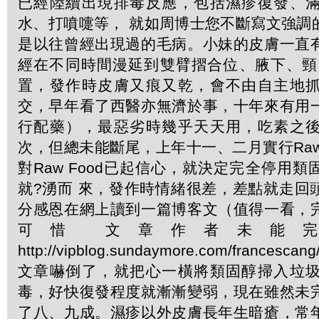
已經陸續出現排毒反應，包括濕疹復發、
水、打噴嚏等， 就如周博士您不斷寫文強調
是以往曾經出現過的毛病。小妹的皮膚一直
經在不同時間漫延到雙臂摺合位、腋下、頸
置，發作時皮膚又痕又乾，會不由自主地
交，早年看了西醫亦無濟於事，十年來有用
行配藥），最惡劣時幾乎天天用，吃素之
次，但總未能斷尾，上年十一、二月實行Raw T
對Raw Food已起信心，就決定完全停用
就?湧而 來，發作時情緒很差，差點就走回
分感恩在網上讀到一篇博客文（值得一看，
可惜 文章作者未能
http://vipblog.sundaymore.com/france
文章嚇倒了，就把心一橫將類固醇掃入垃
毒，好快復發程度就漸漸變弱，現在雖然未
了八、九成。濕疹以外皮膚長年生暗瘡，常