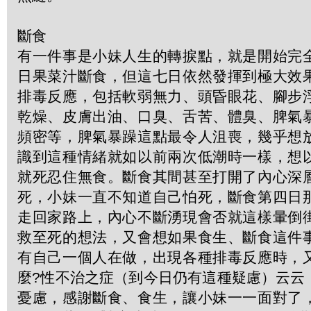
斷食
有一件事是小妹人生的轉捩點，就是開始完
日果菜汁斷食，但這七日依然發揮到極大效
排毒反應，包括軟弱無力、頭昏眼花、腳步
乾燥、皮膚出油、口臭、舌苦、體臭、脾氣
頻密等，脾氣暴躁這點最令人沮喪，幾乎想
識到這種情緒就如以前兩次低潮時一樣，想
就死忍住無食。斷食其間甚至打開了內心深
死，小妹一直不知道自己怕死，斷食第四日
走回家路上，內心不斷湧現會否就這樣暈倒
救至死的想法，又會想如果食生、斷食這件
有自己一個人在做，出現各種排毒反應時，
麼?性不治之症（到今日仍有這種疑慮）云云
憂慮，感謝斷食、食生，讓小妹一一面對了