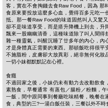
客，實在不會掏錢去食Raw Food，因為 
食原來要投放這麼多心血，覺得百多元吃一
抵。那一餐Raw Food的味道固然叫人又驚
卻不是味道享受，而是搭升降機上到去，升
飄來一股幽幽清香，這種味道除了叫人聞得
雜一種靈氣，叫醒沉睡了廿多年的內心，內
才是身體真正需要的東西。那頓飯吃得很平
不施脂粉，皮膚卻大放異彩，絕非無何化妝
一切小妹都默默記在心裡。
食癮
不過回家之後，小妹仍未有動力去改動飲食
素熟食，早餐通常 有蒸包／腸粉／粉麵，午
一飯，間中跟同事到餐廳吃味精餐，晚餐在
食，典型的三?一湯白飯任裝，三餐以外不時