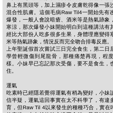
鼻上有黑頭等，加上濕疹令皮膚乾得像一張
混合性肌膚。這個毛病Raw Til4一開始先
爆發，一般人會說暗瘡、酒米等是熱氣跡象
寒涼，那次爆發小妹開始明白到這種講法有
經比大部份人吃多很多生果，身體理應變得
米等熱氣跡象，情況反而完全吻合排毒反應。
上年聖誕假首次嘗試三日完全食生，第二日
學曾輕微傷到尾龍骨，那種痛楚再現，程
樣。小妹早已忘記那次受傷，要不是食生，
住。
運氣
吃素時已經隱若覺得運氣有稍為變好，小妹
信半疑，運氣這回事實在太不科學了，有違
育，但Raw Til 4以來發生的種種巧合，實