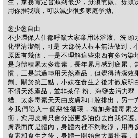
生，家務肯定會減到最少，毋須煮飯、毋須
用你推我讓，可以減少很多家庭爭拗。
愈少愈自由
不少環保人仕都呼籲大家棄用沐浴液、洗 頭
化學清潔劑，可是 大部份人根本無法做到，
原因有幾個，一是不理解這些東西有多污染
是身體積累太多毒素，長年累月感到疲累，
慣，三是試過轉用天然產品，但覺得清潔效
劑。關於第三點，小妹在食生之後才徹底明
不慣天然產品，並非茶仔 粉、海鹽去污力弱
糟、太多毒素天天由皮膚和口腔排出，另一
令我們陷入一個惡性循環，增加身體毒素
衡，愈用皮膚只會分泌更多油份去自我保護
膚表面而是體內，身體內裡不夠乾淨，用再
食素和食生之後，身體一開始會大量排毒，