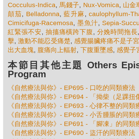
Cocculus-Indica
,
馬錢子
,
Nux-Vomica
,
山金
顛茄
,
Belladonna
,
藍升麻
,
caulophyllum-Tha
Cimicifuga-Racemosa
,
墨魚汁
,
Sepia-Succ
紅緊張不安
,
抽搐痛橫跨下腹
,
分娩時間拖長
擊
,
激動不能忍受痛楚
,
感覺腸臟疼痛不是子
出大血塊
,
腹痛向上輻射
,
下腹重墜感
,
感覺子
本節目其他主題 Others Episod
Program
《自然療法與你》- EP695 - 口吃的同類療法
《自然療法與你》- EP694 - 「拗柴（足踝
《自然療法與你》- EP693 - 心律不整的同類
《自然療法與你》- EP692 - 小舌腫脹的同類
《自然療法與你》- EP691 - 「腳凍」的同類
《自然療法與你》- EP690 - 盜汗的同類療法