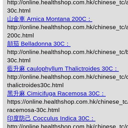
http://online.healthshop.com.hk/chinese_tc
30c.html
山金車 Arnica Montana 200C：
http://online.healthshop.com.hk/chinese_tc
200c.html
顛茄 Belladonna 30C：
http://online.healthshop.com.hk/chinese_tc/
30c.html
藍升麻 caulophyllum Thalictroides 30C：
http://online.healthshop.com.hk/chinese_tc/
thalictroides30c.html
黑升麻 Cimicifuga Racemosa 30C：
https://online.healthshop.com.hk/chinese_tc
racemosa-30c.html
印度防己 Cocculus Indica 30C：
http://online.healthshop.com.hk/chinese_tc/