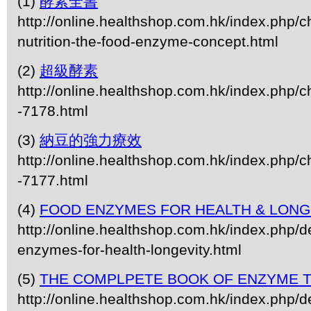
(1)
酵素全書
http://online.healthshop.com.hk/index.php/
nutrition-the-food-enzyme-concept.html
(2)
超級酵素
http://online.healthshop.com.hk/index.php/c
-7178.html
(3)
納豆的強力療效
http://online.healthshop.com.hk/index.php/c
-7177.html
(4)
FOOD ENZYMES FOR HEALTH & LONG
http://online.healthshop.com.hk/index.php/de
enzymes-for-health-longevity.html
(5)
THE COMPLPETE BOOK OF ENZYME 
http://online.healthshop.com.hk/index.php/d