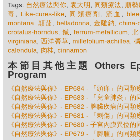
Tags:
自然療法與你
,
袁大明
,
同類療法
,
順勢
毒
,
Like-cures-like
,
同類療劑
,
流血
,
blee
montana
,
顛茄
,
belladonna
,
金雞鈉
,
china-o
crotalus-horridus
,
鐡
,
ferrum-metallicum
,
北
virginiana
,
西洋蓍草
,
millefolium-achillea
,
calendula
,
肉桂
,
cinnamon
本節目其他主題 Others Episo
Program
《自然療法與你》- EP684 - 「頭痛」的同類
《自然療法與你》- EP683 - 「兒童肺炎」
《自然療法與你》- EP682 - 脾臟疾病的同類
《自然療法與你》- EP681 - 「剌傷」的同類
《自然療法與你》- EP680 - 子宮內膜異位
《自然療法與你》- EP679 - 「腳腫」的同類