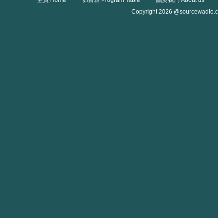
主頁 Home
節目表 Program Table
關於我們 About us
Copyright 2026 @sourcewadio.