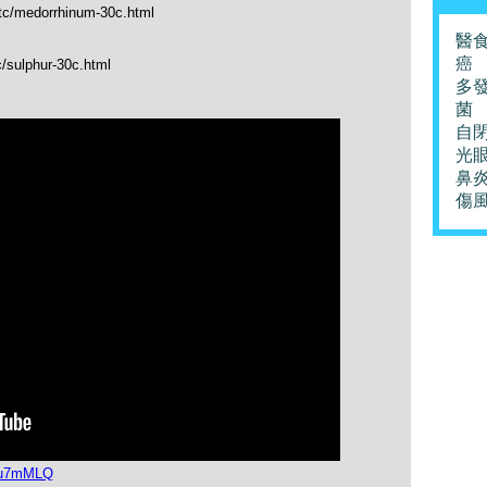
_tc/medorrhinum-30c.html
醫
癌
c/sulphur-30c.html
多
菌
自
光
鼻
傷
32u7mMLQ