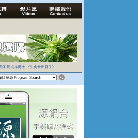
癌症
周兆祥博士
《生食食出新生》