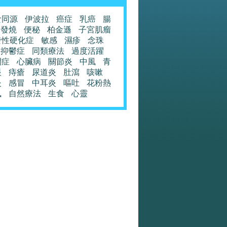
食同源
伊波拉
癌症
乳癌
腸
發燒
便秘
柏金遜
子宮肌瘤
發性硬化症
敏感
濕疹
念珠
抑鬱症
同類療法
過度活躍
閉症
心臟病
關節炎
中風
青
眼
痔瘡
尿道炎
肚瀉
咳嗽
炎
感冒
中耳炎
嘔吐
花粉熱
風
自然療法
生食
心靈