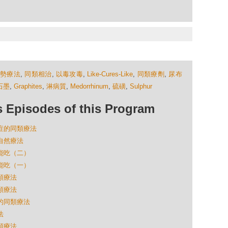
順勢療法
,
同類相治
,
以毒攻毒
,
Like-Cures-Like
,
同類療劑
,
尿布
石墨
,
Graphites
,
淋病質
,
Medorrhinum
,
硫磺
,
Sulphur
isodes of this Program
鬱症的同類療法
的自然療法
不能吃（二）
不能吃（一）
同類療法
同類療法
救的同類療法
法
同類療法