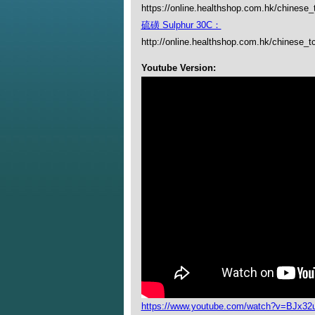
https://online.healthshop.com.hk/chinese
硫磺 Sulphur 30C：
http://online.healthshop.com.hk/chinese_t
Youtube Version:
https://www.youtube.com/watch?v=BJx