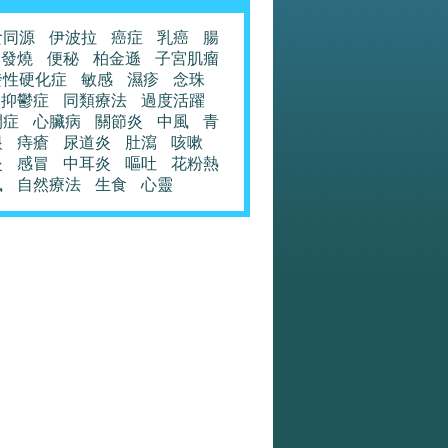
食同源
伊波拉
癌症
乳癌
腸
發燒
便秘
柏金遜
子宮肌瘤
發性硬化症
敏感
濕疹
念珠
抑鬱症
同類療法
過度活躍
閉症
心臟病
關節炎
中風
青
眼
痔瘡
尿道炎
肚瀉
咳嗽
炎
感冒
中耳炎
嘔吐
花粉熱
風
自然療法
生食
心靈