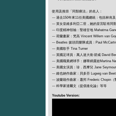
使用及推崇「同類療法」的名人：
--- 過去150年來11任美國總統：包括林肯
--- 英女皇維多利亞二世，她的皇宮駐有同
--- 印度精神領袖：聖雄甘地 Mahatma Gand
--- 荷蘭畫家：梵高 Vincent Willem van Go
--- Beatles 披頭四樂隊成員：Paul McCartney
--- 美國歌手 Tina Turner
--- 英國足球員：萬人迷大衛‧碧咸 David Be
--- 美國職業網球手：娜華締露娃Martina N
--- 美國女演員：珍．西摩兒 Jane Seymour
--- 維也納作曲家：貝多芬 Lugwig van
--- 波蘭籍作曲家：蕭邦 Frederic Ch
--- 科學家達爾文（提倡進化論）等等
Youtube Version: