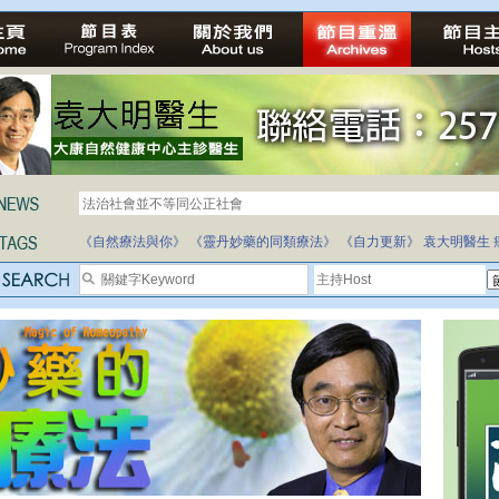
法治社會並不等同公正社會
自家教育合法化-推動多元化教育，全民學卷制
《自然療法與你》
《靈丹妙藥的同類療法》
《自力更新》
袁大明醫生