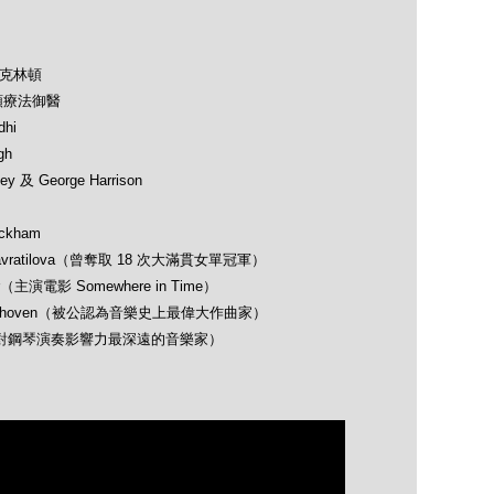
及克林頓
類療法御醫
hi
gh
 及 George Harrison
ckham
avratilova（曾奪取 18 次大滿貫女單冠軍）
（主演電影 Somewhere in Time）
 Beethoven（被公認為音樂史上最偉大作曲家）
opin（對鋼琴演奏影響力最深遠的音樂家）