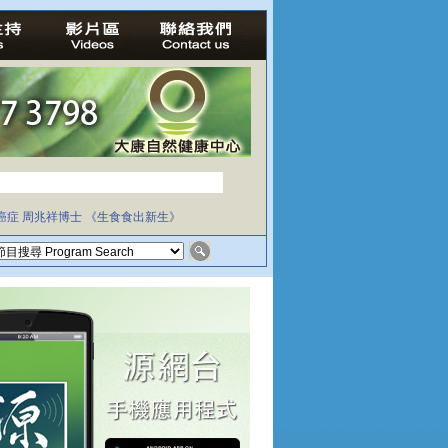
癌症
周兆祥博士
《生食食出新生》