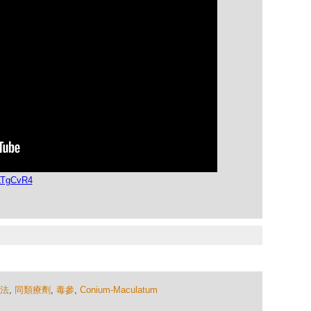
LTgCvR4
法
,
同類療劑
,
毒參
,
Conium-Maculatum