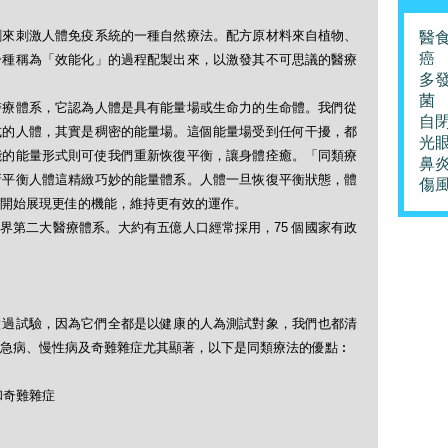
劑來刺激人體免疫系統的一種自然療法。配方原材料來自植物、
醫
癌
一種稱為「效能化」的過程配製出來，以激發其不可思議的醫療
多
菌
醫療體系，它認為人體是具有能量場或生命力的生命體。我們從
自
式的人體，其實是稠密的能量場。這個能量場受到任何干擾，都
光
能的能量形式則可使我們重新恢復平衡，讓身體痊癒。「同類療
鼻
新平衡人體這精緻巧妙的能量體系。人體一旦恢復平衡狀態，體
傷
開始展現更佳的機能，維持更有效的運作。
界第二大醫療體系。大約有五億人口經常採用，75 個國家有政
做過試驗，因為它們全都是以健康的人為測試對象，我們也都清
急病、慢性病及奇難雜症尤其顯著，以下是同類療法的優點︰
和奇難雜症