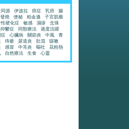
食同源
伊波拉
癌症
乳癌
腸
發燒
便秘
柏金遜
子宮肌瘤
發性硬化症
敏感
濕疹
念珠
抑鬱症
同類療法
過度活躍
閉症
心臟病
關節炎
中風
青
眼
痔瘡
尿道炎
肚瀉
咳嗽
炎
感冒
中耳炎
嘔吐
花粉熱
風
自然療法
生食
心靈