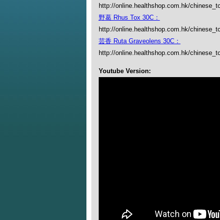
http://online.healthshop.com.hk/chinese_t
野葛 Rhus Tox 30C：
http://online.healthshop.com.hk/chinese_t
芸香 Ruta Graveolens 30C：
http://online.healthshop.com.hk/chinese_t
Youtube Version: