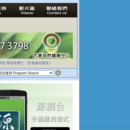
癌症
周兆祥博士
《生食食出新生》