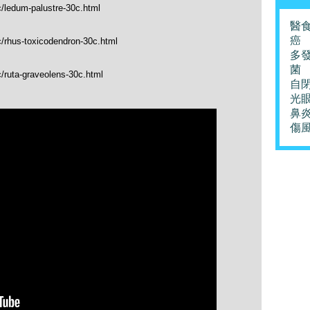
c/ledum-palustre-30c.html
醫
癌
c/rhus-toxicodendron-30c.html
多
菌
c/ruta-graveolens-30c.html
自
光
鼻
傷