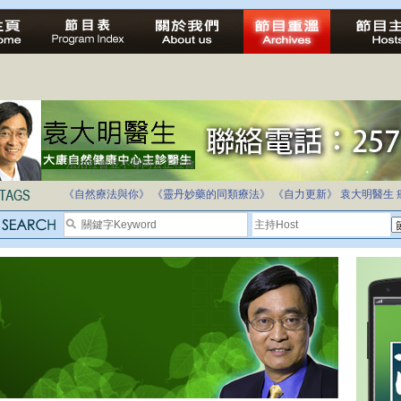
法治社會並不等同公正社會
自家教育合法化-推動多元化教育，全民學卷制
《自然療法與你》
《靈丹妙藥的同類療法》
《自力更新》
袁大明醫生