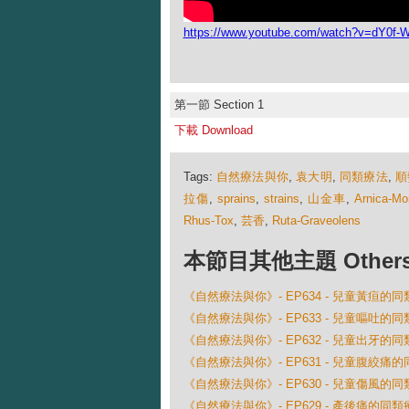
https://www.youtube.com/watch?v=dY0f-
第一節 Section 1
下載 Download
Tags:
自然療法與你
,
袁大明
,
同類療法
,
順
拉傷
,
sprains
,
strains
,
山金車
,
Arnica-Mo
Rhus-Tox
,
芸香
,
Ruta-Graveolens
本節目其他主題 Others Ep
《自然療法與你》- EP634 - 兒童黃疸的
《自然療法與你》- EP633 - 兒童嘔吐的
《自然療法與你》- EP632 - 兒童出牙的
《自然療法與你》- EP631 - 兒童腹絞痛
《自然療法與你》- EP630 - 兒童傷風的
《自然療法與你》- EP629 - 產後痛的同類