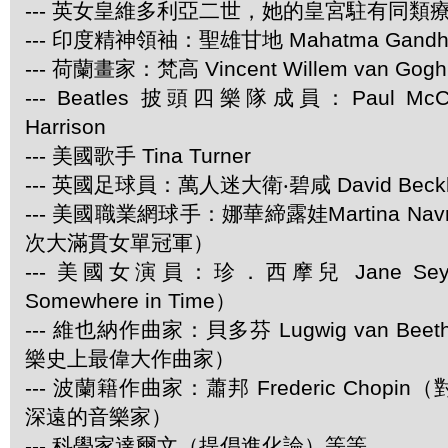
--- 英女皇維多利亞二世，她的皇宮駐有同類
--- 印度精神領袖：聖雄甘地 Mahatma Gandh
--- 荷蘭畫家：梵高 Vincent Willem van Gogh
--- Beatles 披頭四樂隊成員：Paul McCar
Harrison
--- 美國歌手 Tina Turner
--- 英國足球員：萬人迷大衛‧碧咸 David Beck
--- 美國職業網球手：娜華締露娃Martina Navra
次大滿貫女單冠軍）
--- 美國女演員：珍．西摩兒 Jane Se
Somewhere in Time）
--- 維也納作曲家：貝多芬 Lugwig van Be
樂史上最偉大作曲家）
--- 波蘭籍作曲家：蕭邦 Frederic Chop
深遠的音樂家）
--- 科學家達爾文（提倡進化論）等等