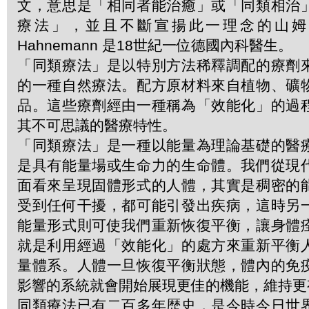
文，意思是「相同者能治癒」或「同類相治
療法」，並且不斷宣揚此一理念的山姆．哈
Hahnemann 是18世紀一位德國內科醫生。
「同類療法」是以特別方法稀釋調配的療劑
的一種自然療法。配方原材料來自植物、礦
品。這些療劑經由一種稱為「效能化」的過
其不可思議的醫療特性。
「同類療法」是一種以能量為理論基礎的醫
是具有能量場或生命力的生命體。我們從現
面看來呈現固體形式的人體，其實是稠密的
受到任何干擾，都可能引發出疾病，這時另
能量形式則可使我們重新恢復平衡，讓身體
就是利用經過「效能化」的處方來重新平衡
量體系。人體一旦恢復平衡狀態，體內的免
影響的系統就會開始展現更佳的機能，維持更
同類療法已有二百多年歴史，是今時今日世