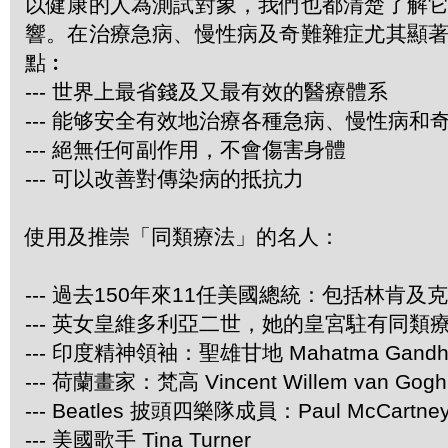
以健康的人為測試對象，我們也都清楚了解
響。在治療急病、慢性病及奇難雜症尤其顯
點︰
--- 世界上最省錢及又最有效的醫療體系
--- 能够安全有效地治療各種急病、慢性病和
--- 絕無任何副作用，不會傷害身體
--- 可以改善對傳染病的抵抗力
使用及推崇「同類療法」的名人：
--- 過去150年來11任美國總統：包括林肯及
--- 英女皇維多利亞二世，她的皇宮駐有同類
--- 印度精神領袖：聖雄甘地 Mahatma Gandh
--- 荷蘭畫家：梵高 Vincent Willem van Gogh
--- Beatles 披頭四樂隊成員：Paul McCartney 
--- 美國歌手 Tina Turner