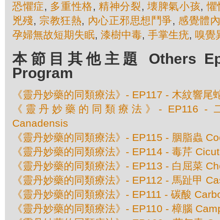
恐懼症
,
多重性格
,
精神分裂
,
壊脾氣小孩
,
懼
兇殘
,
宗教狂熱
,
內心正邪思想鬥爭
,
感覺體
孕婦無故短期失眠
,
漆樹中毒
,
手掌生疣
,
嗅覺
本節目其他主題 Others Episo
Program
《靈丹妙藥的同類療法》- EP117 - 木紋響尾蛇 Cro
《靈丹妙藥的同類療法》- EP116 - 二蕊紫
Canadensis
《靈丹妙藥的同類療法》- EP115 - 胭脂蟲 Coccu
《靈丹妙藥的同類療法》- EP114 - 毒芹 Cicuta 
《靈丹妙藥的同類療法》- EP113 - 白屈菜 Cheli
《靈丹妙藥的同類療法》- EP112 - 馬趾甲 Casto
《靈丹妙藥的同類療法》- EP111 - 碳酸 Carboli
《靈丹妙藥的同類療法》- EP110 - 樟腦 Camp