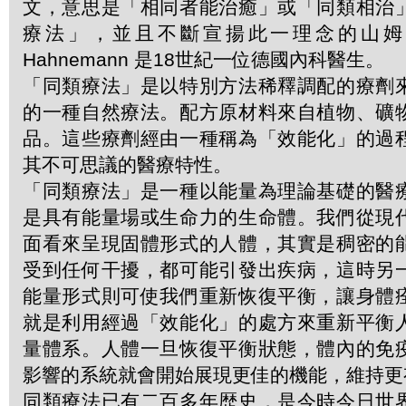
文，意思是「相同者能治癒」或「同類相治
療法」，並且不斷宣揚此一理念的山姆．哈
Hahnemann 是18世紀一位德國內科醫生。
「同類療法」是以特別方法稀釋調配的療劑
的一種自然療法。配方原材料來自植物、礦
品。這些療劑經由一種稱為「效能化」的過
其不可思議的醫療特性。
「同類療法」是一種以能量為理論基礎的醫
是具有能量場或生命力的生命體。我們從現
面看來呈現固體形式的人體，其實是稠密的
受到任何干擾，都可能引發出疾病，這時另
能量形式則可使我們重新恢復平衡，讓身體
就是利用經過「效能化」的處方來重新平衡
量體系。人體一旦恢復平衡狀態，體內的免
影響的系統就會開始展現更佳的機能，維持更
同類療法已有二百多年歴史，是今時今日世