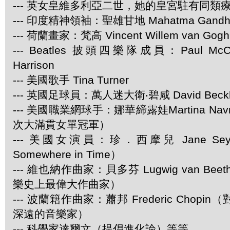
--- 英女皇維多利亞二世，她的皇宮駐有同類
--- 印度精神領袖：聖雄甘地 Mahatma Gandh
--- 荷蘭畫家：梵高 Vincent Willem van Gogh
--- Beatles 披頭四樂隊成員：Paul McCar
Harrison
--- 美國歌手 Tina Turner
--- 英國足球員：萬人迷大衛‧碧咸 David Beck
--- 美國職業網球手：娜華締露娃Martina Navra
次大滿貫女單冠軍）
--- 美國女演員：珍．西摩兒 Jane Se
Somewhere in Time）
--- 維也納作曲家：貝多芬 Lugwig van Be
樂史上最偉大作曲家）
--- 波蘭籍作曲家：蕭邦 Frederic Chop
深遠的音樂家）
--- 科學家達爾文（提倡進化論）等等