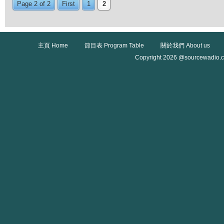
Page 2 of 2
First
1
2
主頁 Home
節目表 Program Table
關於我們 About us
Copyright 2026 @sourcewadio.