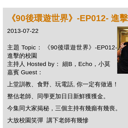
《90後環遊世界》-EP012- 進
2013-07-22
主題 Topic： 《90後環遊世界》-EP012-
進擊的校園
主持人 Hosted by： 細B，Echo，小莫
嘉賓 Guest：
上堂訓教、食野、玩電話, 你一定有做過！
整估老師、同學更加日日新鮮獲獲金。
今集同大家揭秘，三個主持有幾癲有幾喪。
大放校園笑彈 講下老師有幾慘