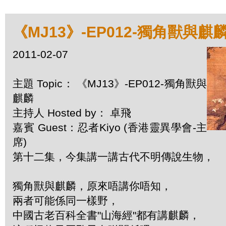
《MJ13》-EP012-獨角獸與麒
2011-02-07
主題 Topic： 《MJ13》-EP012-獨角獸與
麒麟
主持人 Hosted by： 卓飛
嘉賓 Guest：忍者Kiyo (香港靈異學會-主
席)
第十二集，今集講一講古代不明傳說生物，
獨角獸與麒麟，原來唔講你唔知，
兩者可能係同一樣野，
中國古老百科全書"山海經"都有講麒麟，