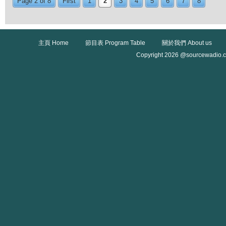
Page 2 of 8
First
1
2
3
4
5
6
7
8
主頁 Home
節目表 Program Table
關於我們 About us
Copyright 2026 @sourcewadio.