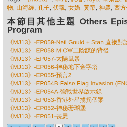
物
,
山海經
,
孔子
,
伏羲
,
女媧
,
黃帝
,
神農
,
西方
本節目其他主題 Others Episod
Program
《MJ13》-EP059-Neil Gould + Stan 直接對
《MJ13》-EP058-MIC軍工陰謀的背後
《MJ13》-EP057-太陽風暴
《MJ13》-EP056-神秘地下金字塔
《MJ13》-EP055-預言2
《MJ13》-EP054B-False Flag Invasion (EN
《MJ13》-EP054A-強戰世界啟示錄
《MJ13》-EP053-香港外星擄拐個案
《MJ13》-EP052-神秘珊瑚堡
《MJ13》-EP051-喪屍