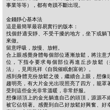
事業等等），都有奇蹟不斷出現。
金錢靜心基本法
這是最簡單最容易實行的版本：
找個舒適安靜、不受干擾的地方，坐下或躺
來做。
留意呼吸，放慢、放輕。
合上眼感覺身體每個部位逐漸放鬆，將注意
位，下指令要求每個部位再進丘步放鬆（
法」，見周兆祥《自我催眠創富術》。
感到身體充份放鬆之後，繼續合上眼，想像
趨明亮，有大片金光出現照亮了四方，籠罩
受到這些金光非常溫暖，非常舒服。
想像頭頂上的金光躺進自己的頭頂，源源不
被它佔領著。感覺到自己好放鬆好興奮、好