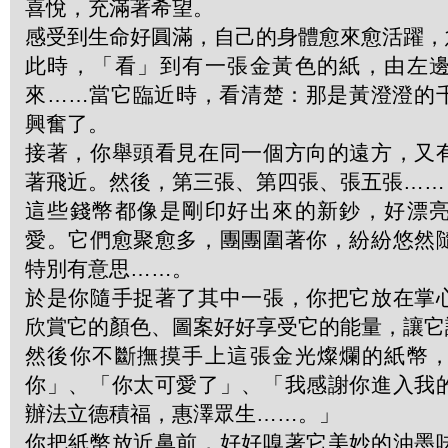
喜悅，充滿著希望。
感受到生命好圓滿，自己的身體愈來愈活躍，
此時，「看」到有一張金黃色的紙，由左
來……當它臨近時，看清楚：那是黃澄澄的
興奮了。
接著，你舉頭看見在同一個方向的遠方，又
著飛近。然後，第三張、第四張、張五張……
這些錢幣都像是剛印好出來的新鈔，好漂
愛。它們愈聚愈多，團團圍著你，紛紛悠然
特別有意思……。
於是你隨手捉著了其中一張，你把它放在掌
欣賞它的顏色、圖案好好享受它的能量，讓它
然後你不斷撫摸手上這張金光燦爛的紙幣
你」、「你太可愛了」、「我感謝你進入我
辦法立德積福，惠澤眾生……。」
你把紙幣放近鼻前，好好嗅著它美妙的油墨