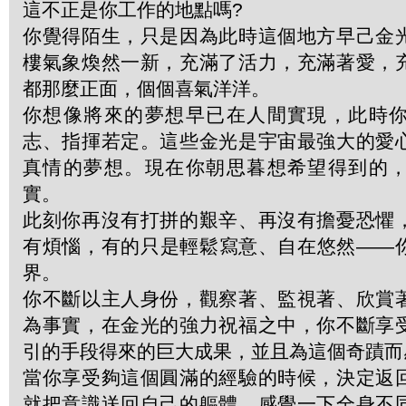
這不正是你工作的地點嗎?
你覺得陌生，只是因為此時這個地方早己金
樓氣象煥然一新，充滿了活力，充滿著愛，
都那麼正面，個個喜氣洋洋。
你想像將來的夢想早已在人間實現，此時
志、指揮若定。這些金光是宇宙最強大的愛
真情的夢想。現在你朝思暮想希望得到的
實。
此刻你再沒有打拼的艱辛、再沒有擔憂恐懼
有煩惱，有的只是輕鬆寫意、自在悠然——
界。
你不斷以主人身份，觀察著、監視著、欣賞
為事實，在金光的強力祝福之中，你不斷享
引的手段得來的巨大成果，並且為這個奇蹟而
當你享受夠這個圓滿的經驗的時候，決定返
就把意識送回自己的軀體，感覺一下全身不