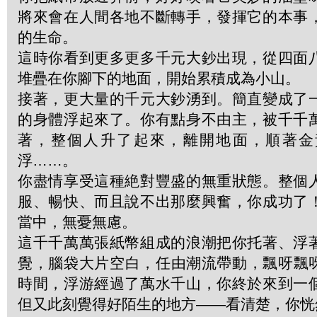
將來會在人間各地不斷轉手，發揮它的本事
的生命。
這時你看到更多更多千元大鈔出現，從四面
堆疊在你腳下的地面，開始累積成為小山。
接著，更大量的千元大鈔湧到。簡直變成了
的身體浮起來了。你有點身不由主，被千千
著，整個人升了起來，離開地面，順著金
浮……。
你盡情享受這種絶對豐盛的無重狀態。整個
服、暢快、而且說不出那麼興奮，你成功了
當中，無憂無慮。
這千千萬萬張紙幣組成的浪潮把你托著、浮
覺，腦袋大片空白，任由潮流帶動，飄呀飄
時間，浮游經過了萬水千山，你終於來到一
但又此刻覺得好陌生的地方——看清楚，你恍