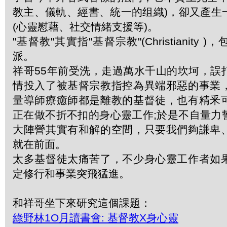
教主、儀軌、經書、統一的组織)，卻又產生
(心靈慰藉、社交情緒支援等)。
"基督教"其實指"基督宗教"(Christianity
派。
祥哥55年前受洗，走過萬水千山的坎坷，誤
情投入了被基督宗教指控為異端邪惡的事業
量導師療癒師都是離教的基督徒，也有精釆
正在做不折不扣的身心靈工作;於是不自量力
大陣營其實有和解的空間，只要我們夠謙卑
就在前面。
太多基督徒太痛苦了，不少身心靈工作者如
定修行和事業突飛猛進。
和祥哥坐下來研究這個課題：
綠野林1O月讀書會: 基督教X身心靈