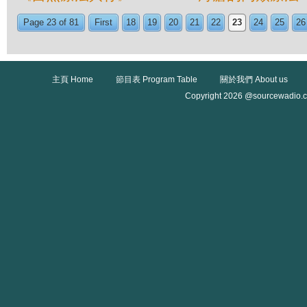
Page 23 of 81
First
18
19
20
21
22
23
24
25
26
主頁 Home
節目表 Program Table
關於我們 About us
Copyright 2026 @sourcewadio.