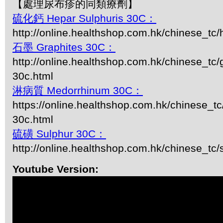
【處理尿布疹的同類療劑】
硫化鈣 Hepar Sulphuris 30C：
http://online.healthshop.com.hk/chinese_tc/
石墨 Graphites 30C：
http://online.healthshop.com.hk/chinese_tc/g
30c.html
淋病質 Medorrhinum 30C：
https://online.healthshop.com.hk/chinese_t
30c.html
硫磺 Sulphur 30C：
http://online.healthshop.com.hk/chinese_tc/
Youtube Version: