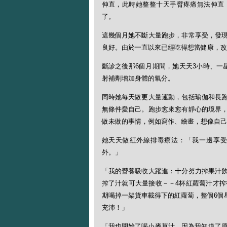
伸直，此時她整整十天手臂疼痛無法伸直
了。
這幾個月她不斷大量跑步，非常享受，發
良好。由於一直以來已經吃得想當健康，改
斷診之後那6個月期間，她天天3小時、一
射補劑增加身體的氧分。
同時她每天做更大量運動，包括瑜伽和長
無條件愛自己。跑步愈來愈有靜心的境界
做未做的事情，例如寫作、繪畫，想像自己
她天天做紅外線排毒療法：「我一邊享受
外。」
「我的營養吸收大躍進：十分努力搾果汁
搾了汁就可大量接收－－4杯紅蘿蔔汁才搾
期喝掉一架貨車載得下的紅蘿蔔，整個6個
充沛！」
「我也開始了喝小麥草汁，因為我知道了原