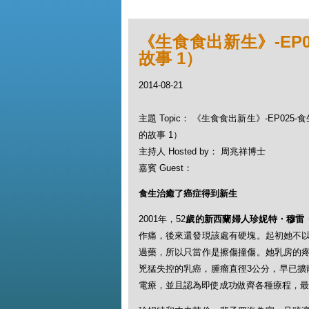
《生食食出新生》-EP02
故事 1）
2014-08-21
主題 Topic： 《生食食出新生》-EP025-食
的故事 1）
主持人 Hosted by： 周兆祥博士
嘉賓 Guest：
食生治癒了癌症得到新生
2001年，52
歲的新西蘭婦人珍妮特
・
穆雷
作痛，後來還發現該處有硬塊。起初她不
過藥，所以只當作是擦傷撞傷。她乳房的
兇猛失控的乳癌，腫瘤直徑3公分，早已擴
電療，並且認為即使成功做齊各種療程，最