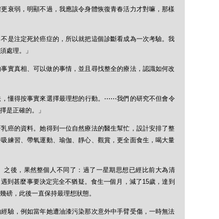
體更衰弱，明顯不過，我應該令身體恢復青春活力才對嘛，那樣
己不是注定死於癌症的，所以就把這個診斷看成為一次考驗。我
須處理。」
的事實真相、可以做的事情，並且尋找整全的療法，認識如何改
法，懂得按事實來選擇最理想的行動。⋯⋯我們的研究不但會令
擇是正確的。」
研乳癌的資料。她得到一位自然療法的醫生幫忙，設計安排了整
呼吸練習、帶氧運動、瑜伽、靜心、觀賞，更全面食生，喝大量
）之後，果然整個人不同了：過了一星期思想已經比前大為清
遇到甚麼事要決定完全不猶疑。食生一個月，減了15歲，達到
幾磅，此後一直保持最理想狀態。
的經驗，例如當年她遭油漆污染那次意外中手臂受傷，一時無法