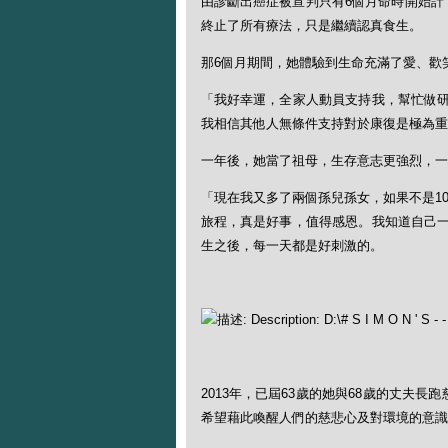
由診斷出癌症被宣判只有6個月命時開始計
終止了所有療法，只是繼續認真食生。
那6個月期間，她體驗到生命充滿了愛、歡
「我好幸運，全家人動員支持我，幫忙做
我相信其他人無條件支持對於康復是極為重
一年後，她當了祖母，生存意志更強烈，一
「現在我又多了兩個孫兒孫女，如果不是1
旅程，真是好事，值得感恩。我知道自己
生之後，每一天都是好刺激的。
2013年，已屆63歲的她與68歲的丈夫
希望藉此喚醒人們的慈悲心及對環境的意識