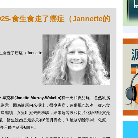
5-食生食走了癌症（Jannette的
生食走了癌症（Jannette
・
韋克林
(
Janette Murray-Wakelin)
有一天和孫兒玩，忽然乳房
以為意，因為健康向來極佳，很少患病，連傷風也沒有，從未食
疼痛繼續，女兒叫她去做檢驗，結果超聲波和切片化驗都証實是
散，醫生說她是最多只有6個月壽命，叫她做切除手術、化療、
多只能再延長6個月。