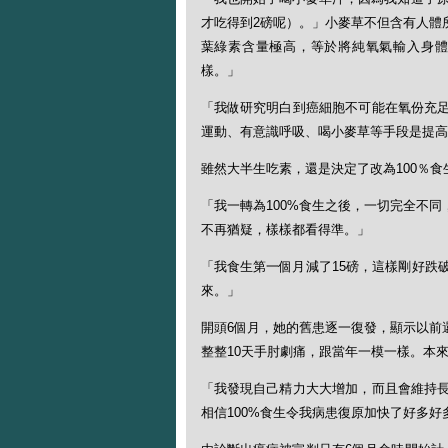
才吃得到2磅呢）。」小麥草不但含有人體
葉綠素含量極高，等於將純氧氣輸入身體
樣。」
「我做研究明白到癌細胞不可能在氧份充
運動、有意識呼吸、喝小麥草等手段是提高
雖然大半生吃素，還是決定了改為100％
「我一轉為100%食生之後，一切完全不
不再猶疑，樣樣都看得準。」
「我食生第一個月減了15磅，這樣剛好跌
來。」
開頭6個月，她的舊患逐一復發，顯示以前
整整10天手肘劇痛，跟當年一模一樣。本
「我發現自己精力大大增加，而且會維持
相信100%食生令我病患復原加快了好多