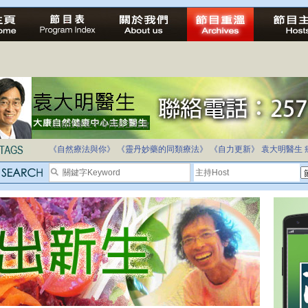
自家教育合法化-推動多元化教育，全民學卷制
《自然療法與你》
《靈丹妙藥的同類療法》
《自力更新》
袁大明醫生