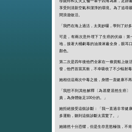
珍妮特和丈夫艾倫一輩子四海為家，足跡
享受到清新空氣和潔淨的環境。為了追尋
間浪遊做活。
「我們在海上過活，太美妙囉，學到了好多
可是，有兩次意外埋下了生癌的伏線：第一
地，接著大桶劇毒的油漆淋遍全身，眼耳
顏色。
第二次是四年後他們全家在一條貨船上做
發，他們首當其衝，不幸吸收了不少輻射毒
她相信這兩次中毒之後，身體一直健康不再
「我想不到其他解釋〔為甚麼居然生癌〕
責，為身體做足100分的。」
她拒絕接受這個診斷：「我一直過非常健康
多運動，聽到這個診斷太震驚了。」
她雖然十分恐懼，但是生存意慾極強，不肯