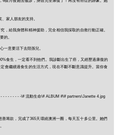
，6個月後她去覆診，身體完全康復了！再沒有癌症的跡象。她
笑、家人朋友的支持。
研究，給我身體和精神援助，完全相信我採取的自救行動正確。
要的。
心一意要活下去陪孫兒。
00%食生，一定看不到他們。我診斷出生了癌，又經歷過康復的
一定會繼續過食生的生活方式，現在不斷不斷意識提升。當你食
長跑慈善籌款，完成了365天環繞澳洲一圈，每天五十多公里。她們
。