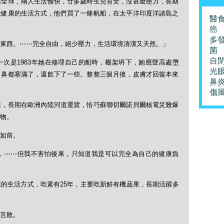
遍全球，兩人生活愉快，廿多歲時生兒育女，沒甚麼壓力，長期
最健康的生活方式，他們買了一條帆船，在太平洋印度洋諸島之
醫
癌
多
東西。⋯⋯完全自由，絕少壓力，生活環境清潔又天然。」
菌
自
次是1983年她在修理自己的船時，棚架坍下，她應聲高處墮
光
口鼻都塞滿了，還飲下了一些。整整三個月後，皮膚才回復本來
鼻
傷
活，長期在歐洲內陸河道運貨，恰巧蘇聯切爾諾貝爾核電災難爆
物。
如前。
，⋯⋯但我不害怕後果，只知道我是可以完全為自己的健康負
的生活方式，吃素有25年，主要吃新鮮有機蔬果，長期活躍多
言敗。