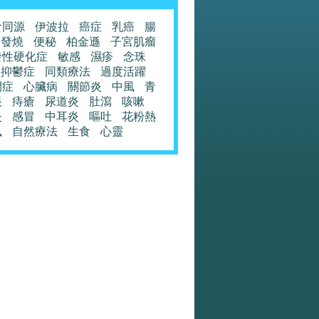
食同源
伊波拉
癌症
乳癌
腸
發燒
便秘
柏金遜
子宮肌瘤
發性硬化症
敏感
濕疹
念珠
抑鬱症
同類療法
過度活躍
閉症
心臟病
關節炎
中風
青
眼
痔瘡
尿道炎
肚瀉
咳嗽
炎
感冒
中耳炎
嘔吐
花粉熱
風
自然療法
生食
心靈