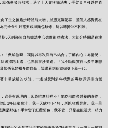
，就像事發時那樣；過了十天她疼痛消失，手臂又再可以伸直
現食了生之後跑步時體能大增，狀態充滿驚喜，整個人感覺實在
為完全食生只需要戒掉麵包麵條，所以轉變並不困難。
星期5天到那個自然療法中心去做那些療法，大部分時間是在注
跑：「做瑜伽時，我得以再次與自己結合，了解內心世界情況，
，我選擇跑山路，也赤腳在沙灘跑。「我不斷觀賞自己多年來想
參加孫兒婚禮多麼自豪，親眼看到孫媳婦誕下新一代。
著非常放鬆的狀態，一邊感受到多年積聚的毒物源源排出體
飲，這是有道理的，因為吃進肚裡不可能吃那麼多營養的食物，
得出1杯紅蘿蔔汁，我一天飲得下4杯，所以收獲豐富。我一星
星期是那樣！手掌變了紅蘿蔔色，我不管，只是生龍活虎、精力
來1安士的小麥草汁含有的營養等於2磅青菜葉（一般人一星期