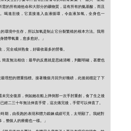
所需的所有維他命和大部分的礦物質，這有所有的氨基酸，而且
。喝進肚後，它直接進入血液循環，令血液加氧，全身也一
足的環境中生存，所以加氧是制止它分裂繁殖的根本方法。我用
身體帶氧量，愈多愈好。」
食生，完全戒掉熟食，好吸收最多的營養。
同，簡直無法相信：最早的反應就是思緒清晰，判斷明確，甚麼也
破最理想的體重指標。接著幾個月回升好幾磅，此後就穩定了下
還未完全復原，例如她在船上摔倒那一次手肘重創，食了生之後
來已經二三十年無法伸直手臂，這次痛完後，手臂可以伸直了。
長時期，由長跑的表現和體力鍛鍊成績可見，太明顯了。我絕對
好多，整個人的療癒也一樣。」