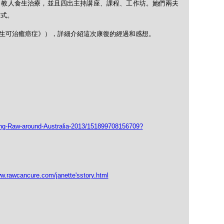
，教人食生治療，並且四出主持講座、課程、工作坊。她們兩夫
方式。
生可治癒癌症》），詳細介紹這次康復的經過和感想。
ng-Raw-around-Australia-2013/151899708156709?
ww.rawcancure.com/janette'sstory.html