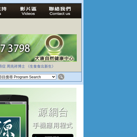
癌症
周兆祥博士
《生食食出新生》