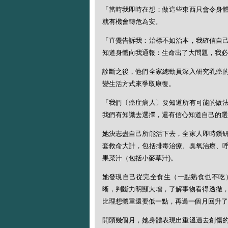
「當時我即時在想：做這些東西只會令身
就有機會轉危為安。
「直覺告訴我：治標不如治本，我確信自
知道身體向我通報：生命出了大問題，我必
診斷之後，他們全家總動員深入研究乳癌
變生活方式來爭取康復。
「我們〔癌症病人〕要知道所有可能的做
我們有知識去選擇，還有信心知道自己的選
她決志盡自己所能活下去，全家人即時鑽
套救命大計，包括排毒治療、臭氧治療、
果菜汁（包括小麥草汁)。
她發現自己從完全食生（一點熟食也不吃
晰，判斷力明顯大增，了解事物看得透徹，
比理想體重還要低一點，再過一個月回升了
開頭幾個月，她身體表現出重溫過去創傷