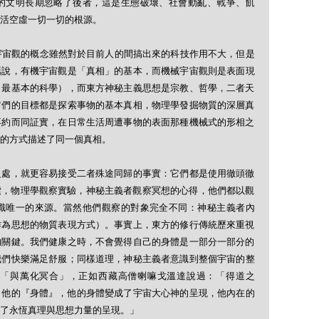
的文明長期忽略了後者，這是生態破壞、社會動亂、戰爭、飢
活空虛一切一切的根源。
宇宙觀的概念雖然對於目前人的間搞出來的科技作用不大，但是
話說，有機宇宙觀是「真相」的基本，而機械宇宙觀則是表面現
、最基本的科學），而東方神秘主義思想是宗教、哲學，二者天
它們的目標都是探索事物的基本真相，物理學發掘物質的深層真
不約而同証實，在日常生活周遭事物的表面那種機械式的形相之
的方式描述了同一個真相。
之處，就更容易接受二者殊途同歸的事實：它們都是使用徹頭徹
法來探索，物理學觀察實驗，神秘主義者觀察冥想的心得，他們都以觀
識唯一的來源。當然他們觀察的對象完全不同：神秘主義者內
作為思想的物質表現方式）。事實上，東方的修行傳統歷來重視
的關鍵。我們健康之時，不會覺得自己的身體是一部分一部分的
我們快樂滿足舒服；同樣道理，神秘主義者意識到整個宇宙的整
「與萬化冥合」，正如西藏高僧喇嘛戈溫達說過：「得道之
了他的『身體』，他的身體變成了宇宙大心神的呈現，他內在的
了永恆真理與思想力量的呈現。」