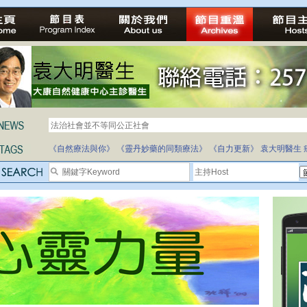
自家教育合法化-推動多元化教育，全民學卷制
《自然療法與你》
《靈丹妙藥的同類療法》
《自力更新》
袁大明醫生