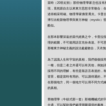
當時（20世紀初）那些物理學家怎也沒
現，竟然跟自古以來東方思想非常吻合：
述得精采明確。物理學家佛里喬夫。卡普拉1975
博引比較新物理學與東方神秘（mystic
酷似。
在那本影響深遠的當代經典之中，卡普拉
理的範圍，不可能用語言充份表達。不可
那種東方神秘主義的說法處處吻合，天衣無
為了認識人生和宇宙的真相，我們個個採
一種，但是二者之外還可以有其他，例如
採用不同的理解，有些是靠語言表達的，
背景，都是當時有用的、可以講得通的，
在那個地方，同一個地方可以用不同方式
的真相。
舊物理學（牛頓式那一套）那種機械式的
合適，可以幫助我們處理周圍環境的事務