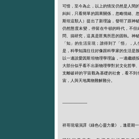
可惜，至今為止，以上的情況仍然是人間
糾糾，只看簡單的因果關係，忽略情緒、
斯坦這類人）提出了新理論，發明了跟神
仍然態度未變，停留在牛頓的時代，不但
問、搞研究，這真是匪夷所思的固執。神
「知」的生活呈現；誰得到了「悟」，人
是，科學知識往往好像跟科學家的生活是
以一邊談愛因斯坦物理學理論，一邊繼續
大部分似乎看不出新物理學對於文化哲學
支離破碎的宇宙觀為基礎的社會，看不到
宙，人與天地萬物難解難分。
--------------------
祥哥現場演譯《綠色心靈力量》，逢星期一晚