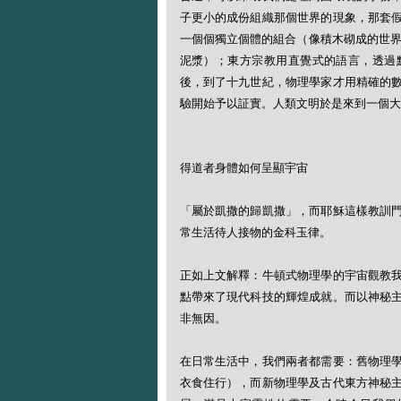
子更小的成份組織那個世界的現象，那套
一個個獨立個體的組合（像積木砌成的世界）
泥漿）；東方宗教用直覺式的語言，透過
後，到了十九世紀，物理學家才用精確的
驗開始予以証實。人類文明於是來到一個大
得道者身體如何呈顯宇宙
「屬於凱撒的歸凱撒」，而耶穌這樣教訓
常生活待人接物的金科玉律。
正如上文解釋：牛頓式物理學的宇宙觀教
點帶來了現代科技的輝煌成就。而以神秘
非無因。
在日常生活中，我們兩者都需要：舊物理
衣食住行），而新物理學及古代東方神秘