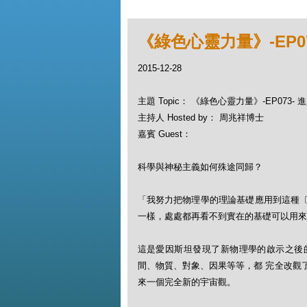
《綠色心靈力量》-EP0
2015-12-28
主題 Topic： 《綠色心靈力量》-EP073-
主持人 Hosted by： 周兆祥博士
嘉賓 Guest：
科學與神秘主義如何殊途同歸？
「我努力把物理學的理論基礎應用到這種
一樣，處處都再看不到實在的基礎可以用來
這是愛因斯坦發現了新物理學的啟示之後
間、物質、對象、因果等等，都 完全改觀
來一個完全新的宇宙觀。