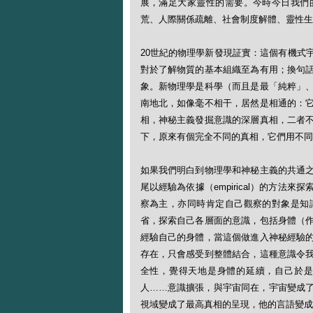
展，滿足大家靈性的需要。今時今日我們
荒、人際關係疏離、社會制度解體、靈性生
20世紀的物理學新發現証實：這個有機式
對於了解物質的基本組織至為有用；換句
象。新物理學是科學（而且是最「純粹」
南地北，如像毫不相干，居然是相通的：
相，神秘主義發掘意識的深層真相，二者
下，原來有個完全不同的真相，它們用不同
如果我們明白到物理學和神秘主義的共通
尾以經驗為依據（empirical）的方
察為主，亦同時肯定自己觀察的對象是知
省，探索自己各層面的意識，包括身體（
經驗自己的身體，當這個做進入神秘經驗
存在，只會感受到整體結合，這種意識令
全性，覺得天地是身體的延續，自己於是
人……意識擴張，與宇宙同在，宇宙變成
視域變成了最高真相的呈現，他的言語變成