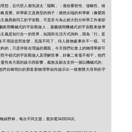
的理想，近代世人都失諸太「陽剛」：過份重智性、侵略性、雄
忽略直覺。科學家正是典型的例子：雖然尖端的科學家（像愛因
秘主義異曲同工的宇宙觀，可是至今為止絕大剖分科學工作者卻
繼續用機械式的宇宙觀做人，還繼續用機械式的宇宙觀來做學
秘主義是知行合一的世界，知識與生活方式掛鉤，因為「行」是
生不用說從而改變，見識不同了，待人接物處事亦不一樣。可
脫鉤的，只是停留在理論的層面，今天我們社會上的物理學家可
按照牛頓式的宇宙觀做人及理解世事，好像二者毫不相干，他們
、靈性各方面的啟示與影響，義無反顧去支持一個以機械式的、
他們自稱明白的那套新物理學如何啟示出一個整體大溶和的宇
綠野林，每次不同主題；查詢電34282416。