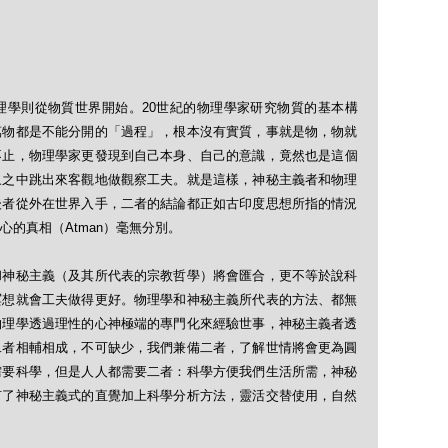
理學則從物質世界開始。20世紀的物理學家研究物質的基本構
萬物都是不能分開的「過程」，根本沒有實質，事就是物，物就
不止，物理學家更發現到自己本身、自己的意識，竟然也是這個
象之中跳出來客觀地做觀察工夫。就是這樣，神秘主義者和物理
後者從外在世界入手，二者的結論都正如古印度思想所指的情況
內心的真相（Atman）毫無分別。
和神秘主義（及其所代表的宗教哲學）將會匯合，更不等於說科
冥想就會工夫做得更好。物理學和神秘主義所代表的方法、都無
物理學透過理性的心神極端的專門化來經驗世事，神秘主義者透
二者相輔相成，不可缺少，我們兼備二者，了解世情將會更為圓
需要科學，但是人人都需要二者：科學方便我們生活所需，神秘
有了神秘主義式的直覺加上科學分析方法，靈活交替使用，自然