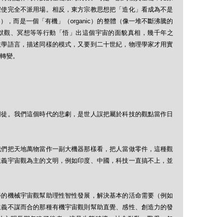
假使完全不派用場。相反，東方宗教思想把「造化」看成為不是
，而是一個「有機」（organic）的整體（像一堆不斷沸騰的
默觀、冥想等等行動「悟」出這個宇宙的面貌真相，幾千年之
數學語言，描述同樣的模式，又要到二十世紀，物理學家才用實
轉變。
門徒。我們這個時代的悲劇，是世人誤把屬於科技的觀點當作日
我們把天地萬物當作一副大機器那樣看，把人當做零件，這種觀
主義宇宙觀為主的文明，例如印度、中國，科技一直搞不上，並
學的機械宇宙觀幫助理性智性發展，解決基本的活命需要（例如
主義不謀而合的那種有機宇宙觀則幫助直覺、感性、創造力的發