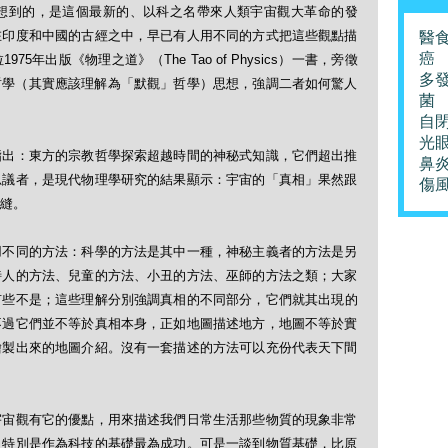
有想到的，是這個最新的、以科之名帶來人類宇宙觀大革命的發
在印度和中國的古經之中，早已有人用不同的方式把這些觀點描
醫
癌
年出版《物理之道》（The Tao of Physics）一書，旁徵
多
）哲學（其實應該理解為「默觀」哲學）思想，強調二者如何驚人
菌
自
光
指出：東方的宗教哲學探索超越時間的神秘式知識，它們超出推
鼻
思議者，是現代物理學研究的結果顯示：宇宙的「真相」果然跟
傷
縫。
用不同的方法：科學的方法是其中一種，神秘主義者的方法是另
詩人的方法、兒童的方法、小丑的方法、巫師的方法之類；大家
有些不是；這些理解分別強調真相的不同部分，它們就其出現的
不過它們並不等於真相本身，正如地圖描述地方，地圖不等於實
繪製出來的地圖介紹。沒有一套描述的方法可以充份代表天下間
宇宙觀有它的優點，用來描述我們日常生活那些物質的現象非常
，特別是作為科技的基礎最為成功。可是一談到物質基礎，比原