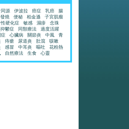
食同源
伊波拉
癌症
乳癌
腸
發燒
便秘
柏金遜
子宮肌瘤
發性硬化症
敏感
濕疹
念珠
抑鬱症
同類療法
過度活躍
閉症
心臟病
關節炎
中風
青
眼
痔瘡
尿道炎
肚瀉
咳嗽
炎
感冒
中耳炎
嘔吐
花粉熱
風
自然療法
生食
心靈