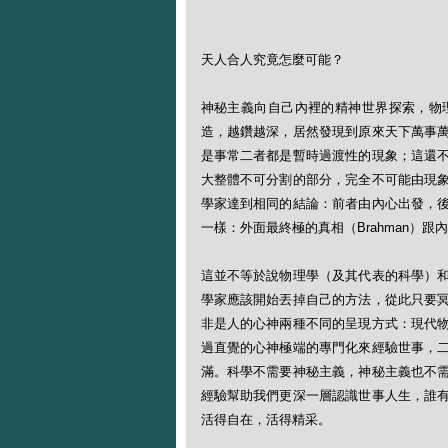
天人合人究竟怎麼可能？
神秘主義向自己內裡的精神世界探索，物
造，越鑽越深，居然發現到原來天下萬事
是事常二者都是暫時過渡性的現象；這還
大整體不可分割的部分，完全不可能由現
學家達到相同的結論：前者由內心出發，
一樣：外面最終極的真相（Brahman）跟
這並不等於說物理學（及其代表的科學）
學家應該開始丟掉自己的方法，從此只要
非是人的心神兩種不同的呈現方式：現代
過直覺的心神極端的專門化來經驗世事，
滿。科學不需要神秘主義，神秘主義也不
經驗幫助我們更深一層認識世事人生，誰
活得自在，活得精采。