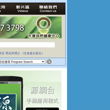
癌症
周兆祥博士
《生食食出新生》