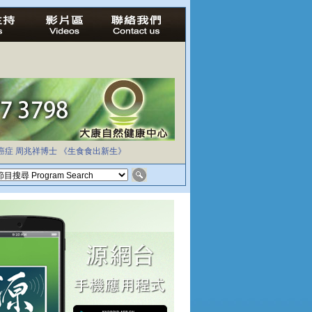
癌症
周兆祥博士
《生食食出新生》