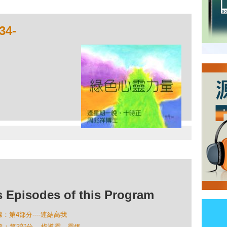
4-
isodes of this Program
線：第4部分----連結高我
線：第3部分----指導靈、靈媒