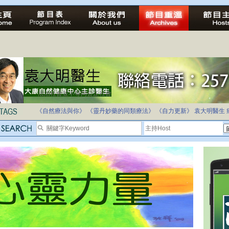
法治社會並不等同公正社會
自家教育合法化-推動多元化教育，全民學卷制
《自然療法與你》
《靈丹妙藥的同類療法》
《自力更新》
袁大明醫生