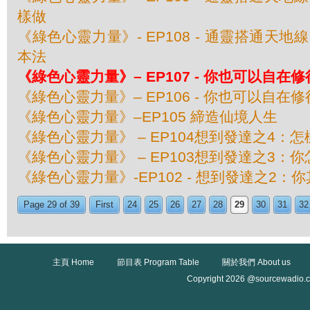
樣做
《綠色心靈力量》- EP108 - 通靈搭通天地線
本法
《綠色心靈力量》– EP107 - 你也可以自在修
《綠色心靈力量》– EP106 - 你也可以自在修
《綠色心靈力量》–EP105 締造仙境人生
《綠色心靈力量》 – EP104想到發達之4：
《綠色心靈力量》 – EP103想到發達之3：
《綠色心靈力量》-EP102 - 想到發達之2：
Page 29 of 39
First
24
25
26
27
28
29
30
31
32
主頁 Home
節目表 Program Table
關於我們 About us
Copyright 2026 @sourcewadio.