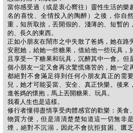
當你感受過（或是衷心嚮往）靈性生活的樂
名的喜悅、全情投入的陶醉）之後，你自
重，知所取捨，丟開假的、淺薄的、短暫的
的、長久的東西。
正如小朋友在鬧市之中失散了爸媽，她在路
安慰她，給她一些糖果，借給他一些玩具，
且享受一下糖果和玩具，沉醉其中一會。但
個小朋友一定又會再次驚慌痛苦的，她一定
都絕對不會滿足得到任何小朋友真正的需
兒，她才可能妥當、安全、真正快樂。後來
進爸媽的懷抱，馬上丟開糖果、玩具。
我看人生也是這樣。
修行者懂得盡情享受肉體感官的歡樂：美食
物質方便，但是清清楚楚知道這一切無非
煙，絕對不沉溺，因此不會抗拒貧困、匱