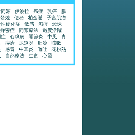
食同源
伊波拉
癌症
乳癌
腸
發燒
便秘
柏金遜
子宮肌瘤
發性硬化症
敏感
濕疹
念珠
抑鬱症
同類療法
過度活躍
閉症
心臟病
關節炎
中風
青
眼
痔瘡
尿道炎
肚瀉
咳嗽
炎
感冒
中耳炎
嘔吐
花粉熱
風
自然療法
生食
心靈