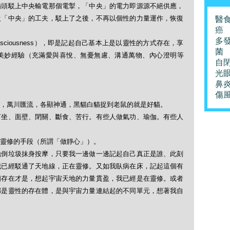
插頭駁上中央輸電那個電掣，「中央」的電力即源源不絕供應，
駁「中央」的工夫，駁上了之後，不再以個性的力量運作，恢復
醫
癌
多
nsciousness），即是記起自己基本上是以靈性的方式存在，享
菌
美妙經驗（充滿愛與喜悅、無憂無慮、溝通萬物、內心澄明等
自
光
鼻
傷
，萬川匯流，各顯神通，黑貓白貓捉到老鼠的就是好貓。
打坐、面壁、閉關、斷食、苦行。有些人做氣功、瑜伽。有些人
靈修的手段（所謂「做靜心」）。
地倒垃圾抹身按摩，只要我一邊做一邊記起自己真正是誰、此刻
我已經駁通了天地線，正在靈修。又如我臥病在床，記起這個有
個存在才是，想起宇宙天地的力量貫盈，我已經是在靈修。或者
都是靈性的存在體，是與宇宙力量連結起的不同單元，想著我自