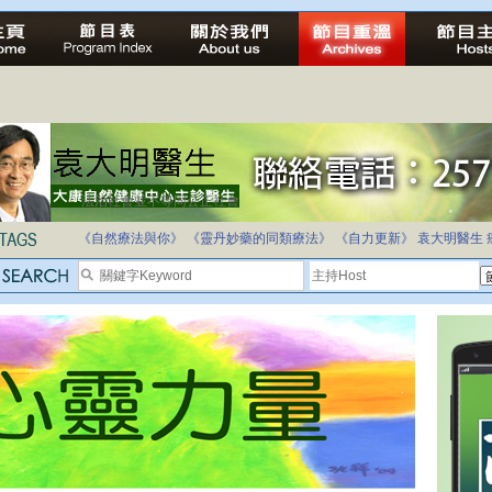
法治社會並不等同公正社會
自家教育合法化-推動多元化教育，全民學卷制
《自然療法與你》
《靈丹妙藥的同類療法》
《自力更新》
袁大明醫生