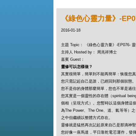
《綠色心靈力量》-EP0
2016-01-18
主題 Topic： 《綠色心靈力量》-EP076-
主持人 Hosted by： 周兆祥博士
嘉賓 Guest：
靈修可以怎樣做？
其實很簡單，簡單到不能再簡單：恢復您真
您只需記起自己是誰，已經回到那個狀態。
您不是你的身體那麼簡單，您也不單是過往
您其實是一個靈性的存在體（spiritual b
個相（呈現方式）。您暫時以這個身體這
為The Power、The One、道、
之中但繼續以整體方式存在。
靈修就是猛然再次記起原來自己是那滴神聖汪洋
您好像一座馬達，平日靠乾電芯運作，發