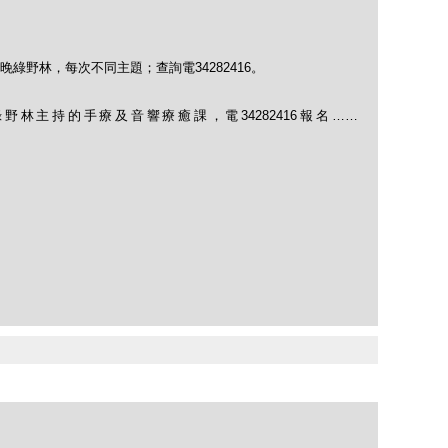
綠野林，每次不同主題；查詢電34282416。
林主持的手療及音響療癒課，電34282416報名……