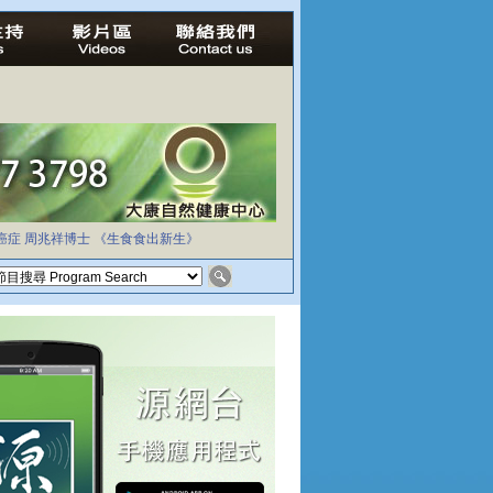
癌症
周兆祥博士
《生食食出新生》