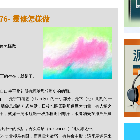
76- 靈修怎樣做
 靈修怎樣做
正的存在，就是了。
自出生至此刻所有經驗思想歷史的總和。
eing），是宇宙精靈（divinity）的一小部分，是它（祂）此刻的一
個腦袋思想的方式生活，日後也將回到那個巨大力量（有人稱之
氣等等）之中，就如一滴水經過一段旅程返回海洋，水滴消失在海洋浩瀚
中的水點，再次連結（re-connect）到大海之中。
揮的力量極為有限，而且電力微弱、有時會中斷；這座馬達原來