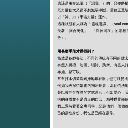
應該是用交流電（「濕電」）的，只要將
既力量強大又從不愁減弱中斷。靈修正重
以「神」力（宇宙力量）運作。
這種狀態有人稱為「靈魂意識」（soul co
受著「冥合萬化」、「與神同在」的那種
等）。
用甚麼手段才辦得到？
當然是各師各法，不同的傳統有不同的辦法
有些人祈禱、唸經、唱詩、跳舞。有些人
布施。都可以。
甚至打水切菜洗碗掃地晾衣服，也可以變成
例如我去探訪鄰街的獨居長者，為他們洗
是以靈性存在體的方式過活，付出愛心，
病的身體並不是真正的自己，精神世界那
我上課時看著全班同學，記起他們一個個
己的靈性身份，我也是已經在靈修。
--------------------