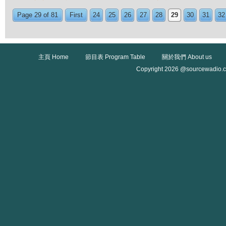
Page 29 of 81
First
24
25
26
27
28
29
30
31
32
主頁 Home
節目表 Program Table
關於我們 About us
Copyright 2026 @sourcewadio.