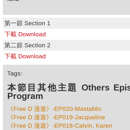
第一節 Section 1
下載 Download
第二節 Section 2
下載 Download
Tags:
本節目其他主題 Others Episod
Program
《Free D 漫遊》-EP020-MastaMic
《Free D 漫遊》-EP019-Jacqueline
《Free D 漫遊》-EP018-Calvin, Karen