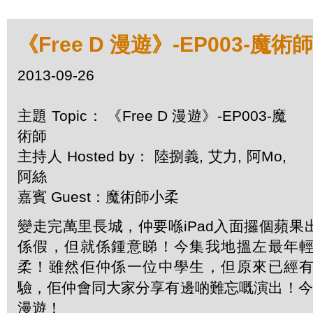
《Free D 漫遊》-EP003-魔術師
2013-09-26
主題 Topic： 《Free D 漫遊》-EP003-魔
術師
主持人 Hosted by： 陸捌義, 艾力, 阿Mo,
阿絲
嘉賓 Guest：魔術師小柔
變走完萬里長城，仲要喺
iPad
入面攞個蘋果
係假，但就係鍾意睇！
今集我地搵左最年
柔！雖然佢仲係一位中學生，
但原來已經
驗，
佢仲會同大家分享有邊啲難忘嘅演出！今
漫遊！