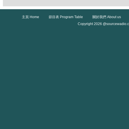
主頁 Home
節目表 Program Table
關於我們 About us
Copyright 2026 @sourcewadio.