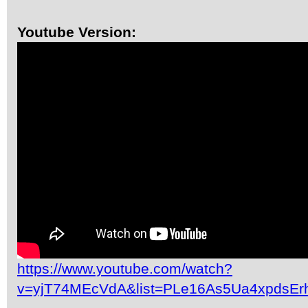
Youtube Version:
https://www.youtube.com/watch?
v=yjT74MEcVdA&list=PLe16As5Ua4xpdsEr