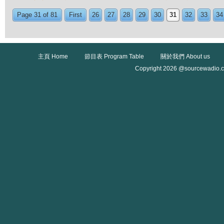
Page 31 of 81
First
26
27
28
29
30
31
32
33
34
主頁 Home
節目表 Program Table
關於我們 About us
Copyright 2026 @sourcewadio.