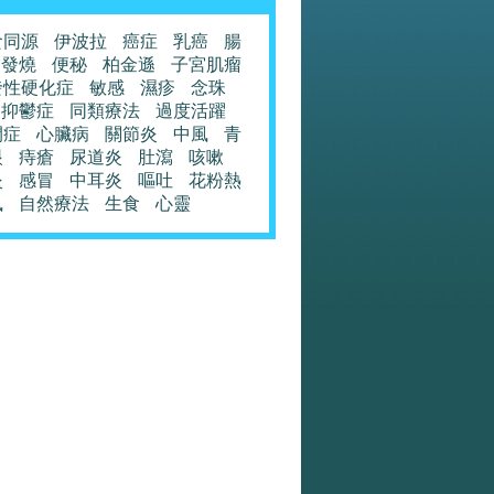
食同源
伊波拉
癌症
乳癌
腸
發燒
便秘
柏金遜
子宮肌瘤
發性硬化症
敏感
濕疹
念珠
抑鬱症
同類療法
過度活躍
閉症
心臟病
關節炎
中風
青
眼
痔瘡
尿道炎
肚瀉
咳嗽
炎
感冒
中耳炎
嘔吐
花粉熱
風
自然療法
生食
心靈