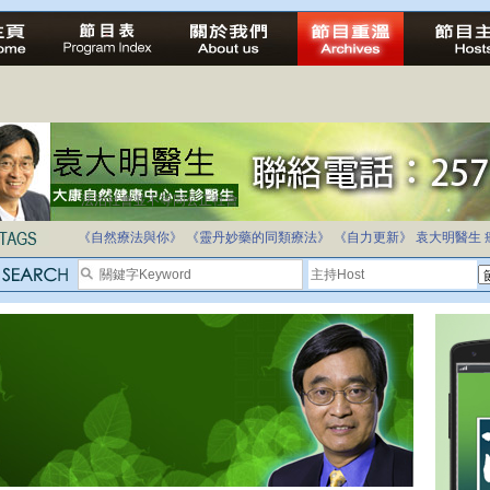
法治社會並不等同公正社會
自家教育合法化-推動多元化教育，全民學卷制
《自然療法與你》
《靈丹妙藥的同類療法》
《自力更新》
袁大明醫生