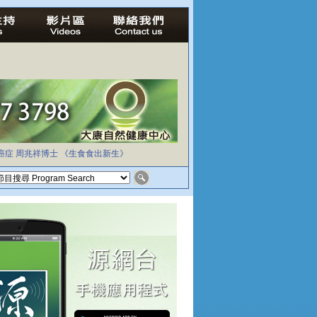
癌症
周兆祥博士
《生食食出新生》