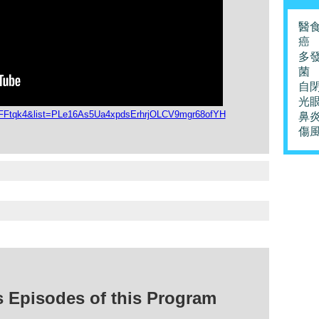
醫
癌
多
菌
自
光
nFFtqk4&list=PLe16As5Ua4xpdsErhrjOLCV9mgr68ofYH
鼻
傷
isodes of this Program