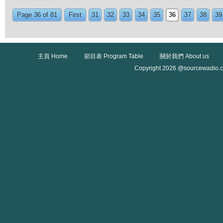
Page 36 of 81
First
31
32
33
34
35
36
37
38
39
主頁 Home
節目表 Program Table
關於我們 About us
Copyright 2026 @sourcewadio.