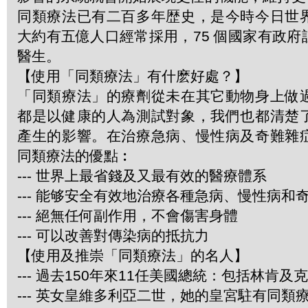
同類療法已有二百多年歴史，是今時今日世
大約有五億人口經常採用，75 個國家有政
醫生。
【使用「同類療法」有什麽好處？】
「同類療法」的療劑從未在其它動物身上做
都是以健康的人為測試對象，我們也都清楚
產生的影響。在治療急病、慢性病及奇難雜
同類療法的優點︰
--- 世界上最省錢及又最有效的醫療體系
--- 能够安全有效地治療各種急病、慢性病和
--- 絕無任何副作用，不會傷害身體
--- 可以改善對傳染病的抵抗力
【使用及推崇「同類療法」的名人】
--- 過去150年來11任美國總統：包括林肯及
--- 英女皇維多利亞二世，她的皇宮駐有同類