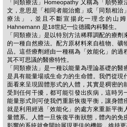
「同類療法」Homeopathy 又稱為「順勢
文，意思是「相同者能治癒」或「同類相治
療法」，並且不斷宣揚此一理念的山姆．哈
Hahnemann 是18世紀一位德國內科醫生。
「同類療法」是以特別方法稀釋調配的療劑
的一種自然療法。配方原材料來自植物、礦
品。這些療劑經由一種稱為「效能化」的過
其不可思議的醫療特性。
「同類療法」是一種以能量為理論基礎的醫
是具有能量場或生命力的生命體。我們從現
面看來呈現固體形式的人體，其實是稠密的
受到任何干擾，都可能引發出疾病，這時另
能量形式則可使我們重新恢復平衡，讓身體
就是利用經過「效能化」的處方來重新平衡
量體系。人體一旦恢復平衡狀態，體內的免
影響的系統就會開始展現更佳的機能，維持更