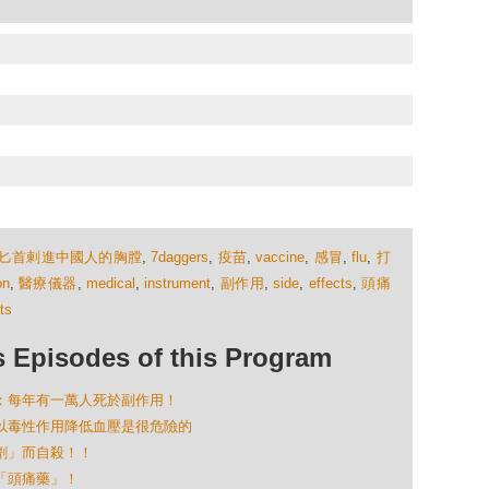
把匕首剌進中國人的胸膛
,
7daggers
,
疫苗
,
vaccine
,
感冒
,
flu
,
打
on
,
醫療儀器
,
medical
,
instrument
,
副作用
,
side
,
effects
,
頭痛
its
isodes of this Program
藥物：每年有一萬人死於副作用！
物：以毒性作用降低血壓是很危險的
鬱劑」而自殺！！
是「頭痛藥」！