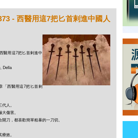
373 - 西醫用這7把匕首剌進中國人
 - 西醫用這7把匕首剌進中
Della
文章「西醫用這7把匕首剌
三代人。
極大傷害。
合開刀，都喜歡簡單粗暴的一刀切。
。
其療效。