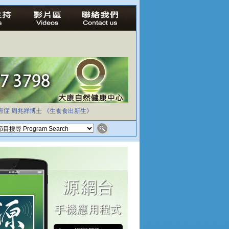
癌症
周兆祥博士
《生食食出新生》