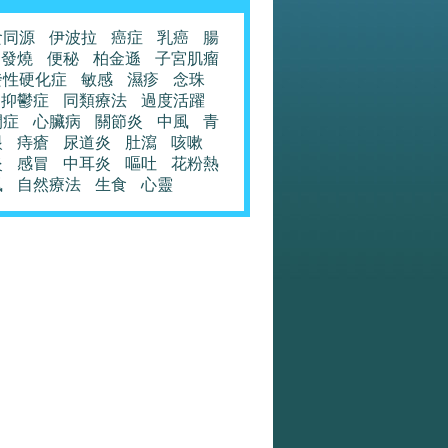
食同源
伊波拉
癌症
乳癌
腸
發燒
便秘
柏金遜
子宮肌瘤
發性硬化症
敏感
濕疹
念珠
抑鬱症
同類療法
過度活躍
閉症
心臟病
關節炎
中風
青
眼
痔瘡
尿道炎
肚瀉
咳嗽
炎
感冒
中耳炎
嘔吐
花粉熱
風
自然療法
生食
心靈