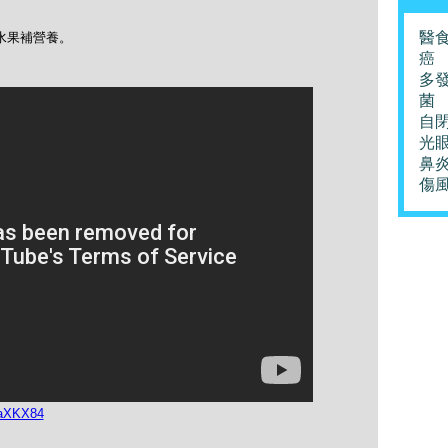
。
醫
水果補營養。
癌
多
菌
自
光
鼻
傷
1aXKX84