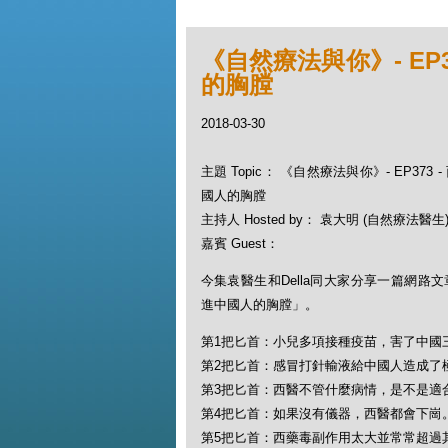
《自然療法與你》- EP
的胸膛
2018-03-30
主題 Topic： 《自然療法與你》- EP373
國人的胸膛
主持人 Hosted by： 袁大明 (自然療法醫生), 
嘉賓 Guest：
今集袁醫生和Della同大家分享一篇網路
進中國人的胸膛」。
第1把匕首：小兒多項接種疫苗，害了中國
第2把匕首：感冒打針輸液給中國人造成了
第3把匕首：西醫不管什麼病情，是不是適
第4把匕首：如果沒有儀器，西醫都會下崗
第5把匕首：西藥毒副作用太大並常常超過