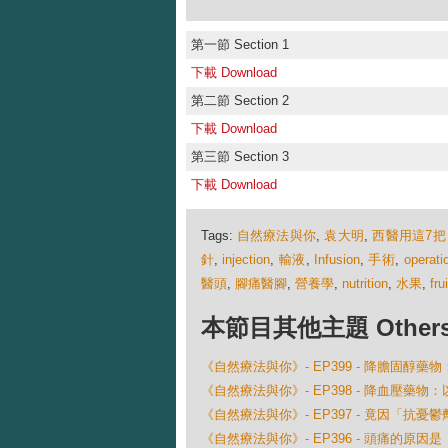
第一節 Section 1
下載 Download
第二節 Section 2
下載 Download
第三節 Section 3
下載 Download
Tags:
自然療法與你
,
袁大明
,
西醫用這7
針
,
injection
,
輸液
,
Infusion
,
手術
,
operati
醫頭
,
腳痛醫腳
,
營養學
,
nutrition
,
水果
,
fru
本節目其他主題 Others Ep
《自然療法與你》- EP399 - 降膽固醇
《自然療法與你》- EP398 - 降血壓藥
《自然療法與你》- EP397 - 竟因「抗憂
《自然療法與你》- EP396 - 頭痛的原因