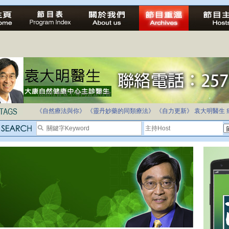
法治社會並不等同公正社會
自家教育合法化-推動多元化教育，全民學卷制
《自然療法與你》
《靈丹妙藥的同類療法》
《自力更新》
袁大明醫生