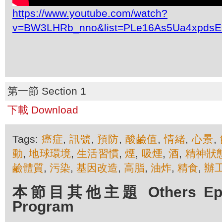
https://www.youtube.com/watch?
v=BW3LHRb_nno&list=PLe16As5Ua4xpdsE
第一節 Section 1
下載 Download
Tags:
癌症
,
訊號
,
預防
,
酸鹼值
,
情緒
,
心景
,
動
,
地球環境
,
生活習慣
,
煙
,
吸煙
,
酒
,
精神狀
鹼體質
,
污染
,
基因改造
,
高脂
,
油炸
,
精食
,
辦
本節目其他主題 Others Episo
Program