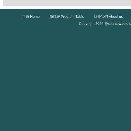
主頁 Home
節目表 Program Table
關於我們 About us
Copyright 2026 @sourcewadio.