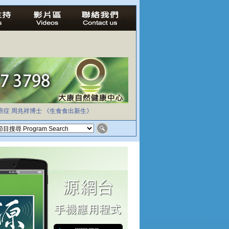
癌症
周兆祥博士
《生食食出新生》