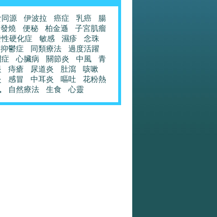
食同源
伊波拉
癌症
乳癌
腸
發燒
便秘
柏金遜
子宮肌瘤
發性硬化症
敏感
濕疹
念珠
抑鬱症
同類療法
過度活躍
閉症
心臟病
關節炎
中風
青
眼
痔瘡
尿道炎
肚瀉
咳嗽
炎
感冒
中耳炎
嘔吐
花粉熱
風
自然療法
生食
心靈