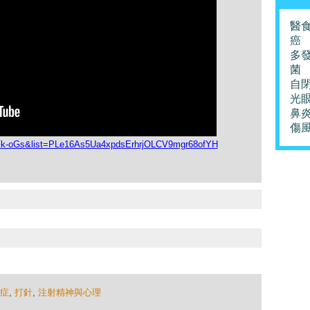
醫
癌
多
菌
自
光
鼻
傷
2Fk-oGs&list=PLe16As5Ua4xpdsErhrjOLCV9mgr68ofYH
症
,
打針
,
注射精神與心理