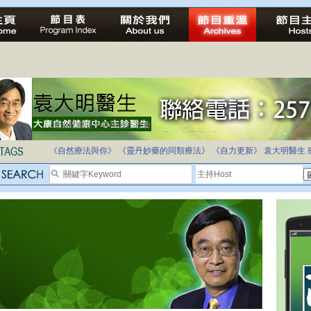
法治社會並不等同公正社會
自家教育合法化-推動多元化教育，全民學卷制
《自然療法與你》
《靈丹妙藥的同類療法》
《自力更新》
袁大明醫生