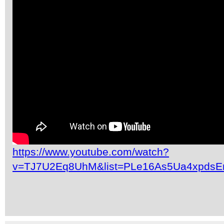
https://www.youtube.com/watch?
v=TJ7U2Eq8UhM&list=PLe16As5Ua4xpdsE