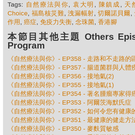
Tags:
自然療法與你
,
袁大明
,
陳鎮成
,
天
Choice
,
福島核災難
,
洩漏幅射
,
切爾諾貝爾
,
作用
,
癌症
,
免疫力失衡
,
念珠菌
,
香港腳
本節目其他主題 Others Episod
Program
《自然療法與你》- EP358 - 走路和不走路的
《自然療法與你》- EP357 - 腸道菌群與人
《自然療法與你》- EP356 - 接地氣(2)
《自然療法與你》- EP355 - 接地氣(1)
《自然療法與你》- EP354 - 著名腫瘤專家
《自然療法與你》- EP353 - 阿爾茨海默氏
《自然療法與你》- EP352 - 如何令您有健
《自然療法與你》- EP351 - 最健康的健走方
《自然療法與你》- EP350 - 麥麩質敏感