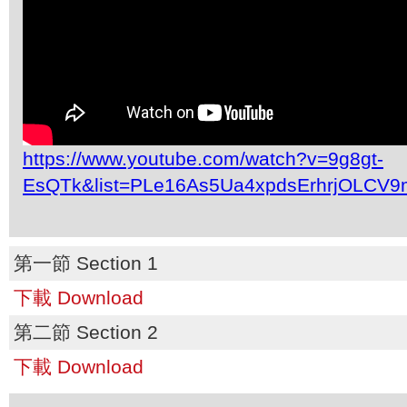
https://www.youtube.com/watch?v=9g8gt-
EsQTk&list=PLe16As5Ua4xpdsErhrjOLCV9
第一節 Section 1
下載 Download
第二節 Section 2
下載 Download