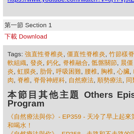
第一節 Section 1
下載 Download
Tags:
強直性脊椎炎
,
僵直性脊椎炎
,
竹節樣
軟組織
,
發炎
,
鈣化
,
脊椎融合
,
骶髂關節
,
晨僵
炎
,
虹膜炎
,
肋骨
,
呼吸困難
,
腰椎
,
胸椎
,
心臟
,
肉
,
脊椎
,
脊骨神經科
,
自然療法
,
順勢療法
,
同
本節目其他主題 Others Episod
Program
《自然療法與你》- EP359 - 天冷了早上
和喝水！
《自然療法與你》- EP358 - 走路和不走路的