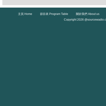
主頁 Home
節目表 Program Table
關於我們 About us
Copyright 2026 @sourcewadio.