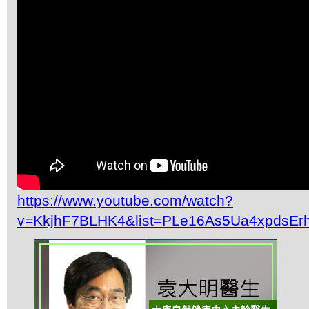
https://www.youtube.com/watch?
v=KkjhF7BLHK4&list=PLe16As5Ua4xpdsEr