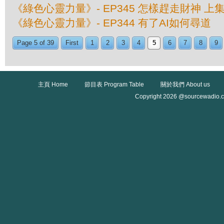
《綠色心靈力量》- EP345 怎樣趕走財神 上
《綠色心靈力量》- EP344 有了AI如何尋道
Page 5 of 39
First
1
2
3
4
5
6
7
8
9
主頁 Home
節目表 Program Table
關於我們 About us
Copyright 2026 @sourcewadio.