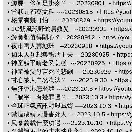
⦁
鯨屍一條何足掛齒？ ----20230801 ⦁
https:
⦁
當狀元都棄文科 ----20230818 ⦁
https://yo
⦁
核電有幾可怕 ----20230829 ⦁
https://you
⦁
1O號風球野鴿居救災 --20230901 ⦁
https
⦁
鯨魚都值得關心？ --20230912 ⦁
https://yo
⦁
夜市害人害地球 --20230918 ⦁
https://yo
⦁
如果人類想集體活下去 ---20230925 ⦁
http
⦁
神童躺平啃老又怎樣 ---20230925 ⦁
https:
⦁
神童被父母害死的悲劇 ---20230929 ⦁
http
⦁
甘心被大自然淘汰？ ----2023.9.30 ⦁
https
⦁
燥狂香港怎麼辦 ----2023.10.3 ⦁
https://yo
⦁
「躺平」有幾罪過？----2023.10.3 ⦁
https:/
⦁
全球正氣資訊封殺滅聲 ----2023.10.3 ⦁
http
⦁
禁煙成績太慢害死人 ----2023.10.5 ⦁
https:
⦁
風暴義載什麼功過 ----2023.10.10 ⦁
https:/
⦁
台灣說不出的未來造化之1 ---2023.10.10 ⦁