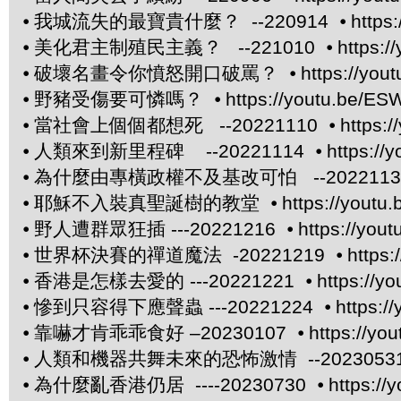
⦁
我城流失的最寶貴什麼？ --220914 ⦁
https
⦁
美化君主制殖民主義？ --221010 ⦁
https:/
⦁
破壞名畫令你憤怒開口破罵？ ⦁
https://yo
⦁
野豬受傷要可憐嗎？ ⦁
https://youtu.be/E
⦁
當社會上個個都想死 --20221110 ⦁
https:
⦁
人類來到新里程碑 --20221114 ⦁
https:/
⦁
為什麼由專橫政權不及基改可怕 --20221130
⦁
耶穌不入裝真聖誕樹的教堂 ⦁
https://yout
⦁
野人遭群眾狂插 ---20221216 ⦁
https://you
⦁
世界杯決賽的禪道魔法 -20221219 ⦁
https
⦁
香港是怎樣去愛的 ---20221221 ⦁
https://
⦁
慘到只容得下應聲蟲 ---20221224 ⦁
https:/
⦁
靠嚇才肯乖乖食好 –20230107 ⦁
https://y
⦁
人類和機器共舞未來的恐怖激情 --20230531
⦁
為什麼亂香港仍居 ----20230730 ⦁
https:/