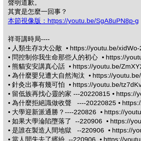
聲明道歉。
其實是怎麼一回事？
本節視像版：https://youtu.be/SgA8uPN8p-g
祥哥講時局----
⦁
人類生存3大公敵 ⦁
https://youtu.be/xidWo-
⦁
問控制你我生命那些人的初心 ⦁
https://yo
⦁
熊貓安安講真心話 ⦁
https://youtu.be/ZmX
⦁
為什麼嬰兒遭大自然淘汰 ⦁
https://youtu.
⦁
針灸出事有幾可怕 ⦁
https://youtu.be/tz7dK
⦁
留低族再找心靈的家 ---20220815 ⦁
https://
⦁
為什麼拒絕識做收聲 ----20220825 ⦁
https
⦁
大學迎新派通勝？----220826 ⦁
https://yo
⦁
如果大學淪陷墮落了 --220906 ⦁
https://y
⦁
是誰在製造人間地獄 --220906 ⦁
https://
⦁
當人間失去了繽紛 --220906 ⦁
https://you