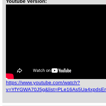
Youtube Version:
https://www.youtube.com/watch?
v=YfYGWA70J5g&list=PLe16As5Ua4xpdsE